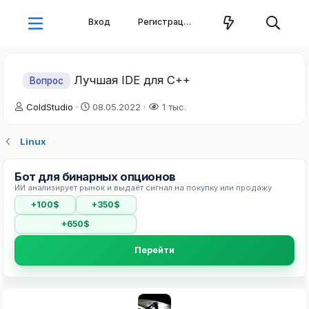
Вход
Регистрация
Лучшая IDE для C++
Вопрос
А
Д
ColdStudio
08.05.2022
1 тыс.
в
а
т
т
Linux
о
а
р
н
т
а
Бот для бинарных опционов
е
ч
ИИ анализирует рынок и выдаёт сигнал на покупку или продажу
м
а
+100$
+350$
ы
л
а
+650$
Перейти