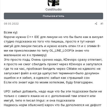
ColdStudio
Пользователь
#1
08.05.2022
Всем ку)
Короче нужна C++ IDE для линухи но что бы было как в визуал
студио подсказка из того что пишешь, просто я тут начал
имгуй для линухи писать и нужно юзать опен гл и с этими 8-
ми км приколюхами по типу GL_LINE_LOOP(я знаю что
маленькое но я к примеру)
Это просто пздц. Очень срочно надо, KDevops сразу отлетает,
я просто не смог сбилдить проект через KDevops и запутался
где то на час, пробовал билдить через CMake но кдевопс не
запускает файл а когда щапустил терминал=было дохулион
ошибок и я забил, а кдевопс забыл как страшный сон
Если кто знает иде по моим хотелкам, буду благодарен.
UPD: забыл добавить, надо еще что бы эти подсказки были не
только с самого языка но и с дополнений там опенгл или
имгуй, типо я писал Imgui:: и она подсказала
Надеюсь норм обьяснил) кароч что бы дополнялся не дефолт