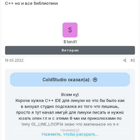
C++ но и все библиотеки
$
$1and1
Ветеран
#2
19.05.2022
ColdStudio сказал(а):
Всем ку)
Короче нужна C++ IDE для линухи но что бы было как
в визуал студио подсказка из того что пишешь,
просто я тут начал имгуй для линухи писать и нужно
юзать опен гл и с этими 8-ми км приколюхами по
типу GL_LINE_LOOP(я знаю что маленькое но я к
примеру)
Нажмите, чтобы раскрыть...
Это просто пздц. Очень срочно надо, KDevops сразу