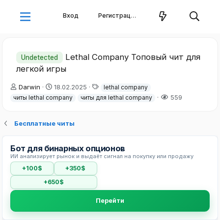
Вход
Регистрация
Lethal Company Топовый чит для
Undetected
легкой игры
А
Д
Т
Darwin
18.02.2025
lethal company
в
а
е
559
читы lethal company
читы для lethal company
т
т
г
о
а
и
р
н
Бесплатные читы
т
а
е
ч
Бот для бинарных опционов
м
а
ИИ анализирует рынок и выдаёт сигнал на покупку или продажу
ы
л
а
+100$
+350$
+650$
Перейти