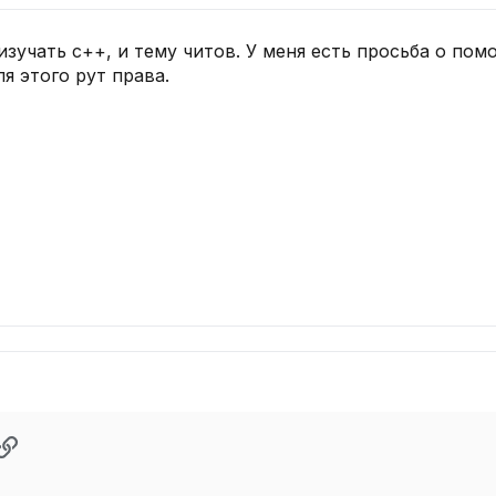
изучать с++, и тему читов. У меня есть просьба о пом
я этого рут права.
pp
ектронная почта
Ссылка