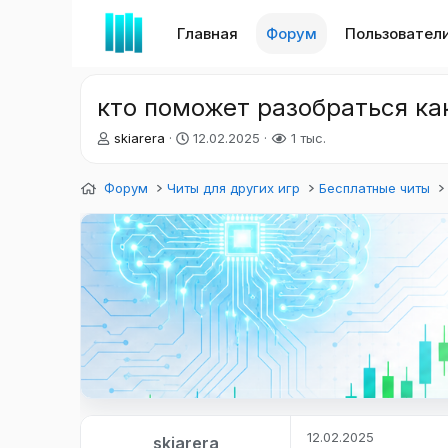
Главная
Форум
Пользовател
кто поможет разобраться ка
А
Д
skiarera
12.02.2025
1 тыс.
в
а
т
т
Форум
Читы для других игр
Бесплатные читы
о
а
р
н
т
а
е
ч
м
а
ы
л
а
12.02.2025
skiarera