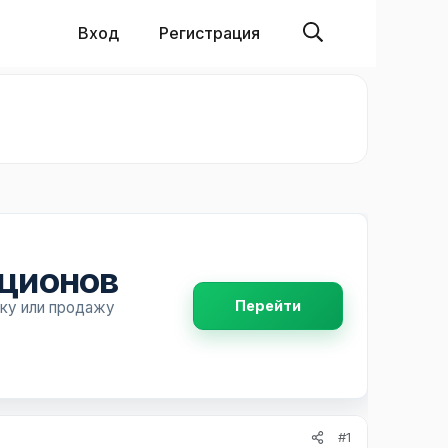
Вход
Регистрация
пционов
Перейти
пку или продажу
#1