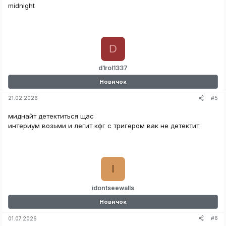
midnight
D
d1rol1337
Новичок
#5
21.02.2026
миднайт детектиться щас
интериум возьми и легит кфг с тригером вак не детектит
I
idontseewalls
Новичок
#6
01.07.2026