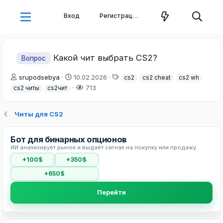
Вход
Регистрация
Какой чит выбрать CS2?
Вопрос
А
Д
Т
srupodsebya
10.02.2026
cs2
cs2 cheat
cs2 wh
в
а
е
713
cs2 читы
cs2чит
т
т
г
о
а
и
р
н
Читы для CS2
т
а
е
ч
Бот для бинарных опционов
м
а
ИИ анализирует рынок и выдаёт сигнал на покупку или продажу
ы
л
а
+100$
+350$
+650$
Перейти