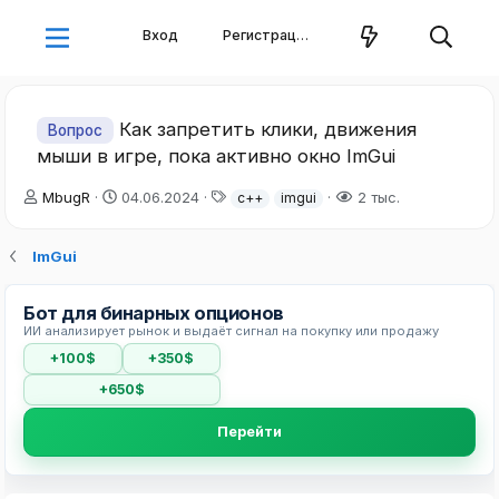
Вход
Регистрация
Как запретить клики, движения
Вопрос
мыши в игре, пока активно окно ImGui
А
Д
Т
MbugR
04.06.2024
2 тыс.
c++
imgui
в
а
е
т
т
г
ImGui
о
а
и
р
н
т
а
Бот для бинарных опционов
е
ч
ИИ анализирует рынок и выдаёт сигнал на покупку или продажу
м
а
ы
л
+100$
+350$
а
+650$
Перейти