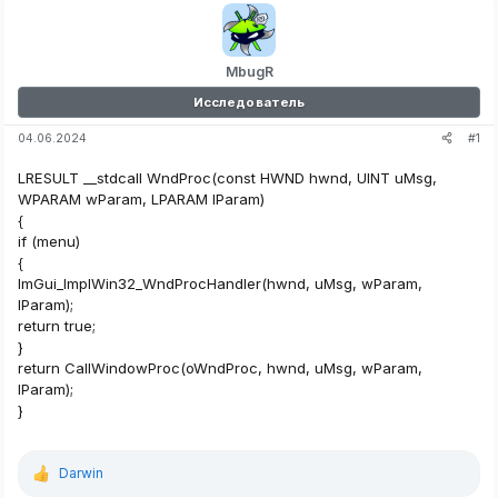
MbugR
Исследователь
#1
04.06.2024
LRESULT __stdcall WndProc(const HWND hwnd, UINT uMsg,
WPARAM wParam, LPARAM lParam)
{
if (menu)
{
ImGui_ImplWin32_WndProcHandler(hwnd, uMsg, wParam,
lParam);
return true;
}
return CallWindowProc(oWndProc, hwnd, uMsg, wParam,
lParam);
}
Darwin
Р
е