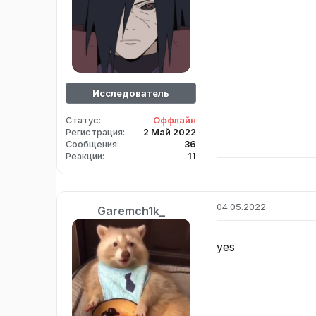
Исследователь
Статус
Оффлайн
Регистрация
2 Май 2022
Сообщения
36
Реакции
11
04.05.2022
Garemch1k_
yes