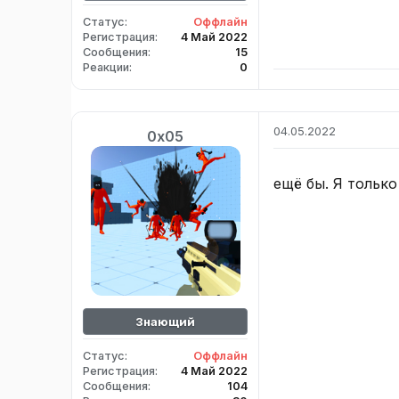
Статус
Оффлайн
Регистрация
4 Май 2022
Сообщения
15
Реакции
0
04.05.2022
0x05
ещё бы. Я только
Знающий
Статус
Оффлайн
Регистрация
4 Май 2022
Сообщения
104