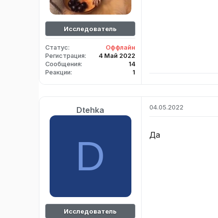
Исследователь
Статус
Оффлайн
Регистрация
4 Май 2022
Сообщения
14
Реакции
1
04.05.2022
Dtehka
Да
D
Исследователь