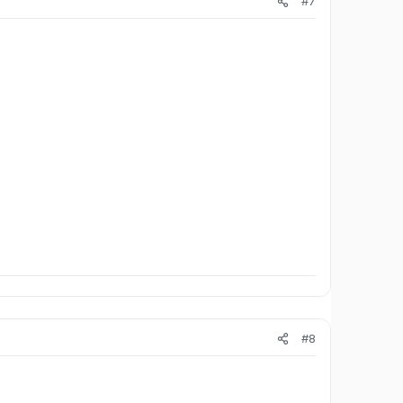
#7
#8