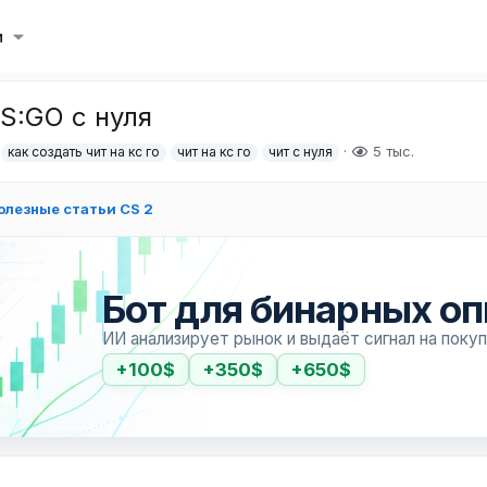
и
CS:GO с нуля
5 тыс.
как создать чит на кс го
чит на кс го
чит с нуля
олезные статьи CS 2
Бот для бинарных о
ИИ анализирует рынок и выдаёт сигнал на поку
+100$
+350$
+650$