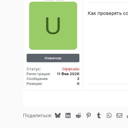
Как проверять со
U
Новичок
Статус
Оффлайн
Регистрация
11 Фев 2026
Сообщения
2
Реакции
0
Bluesky
LinkedIn
Reddit
Pinterest
Tumblr
WhatsA
Эл
Поделиться: