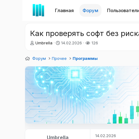
Главная
Форум
Пользовател
Как проверять софт без риск
А
Д
Umbrella
14.02.2026
126
в
а
т
т
Форум
Прочее
Программы
о
а
р
н
т
а
е
ч
м
а
ы
л
а
14.02.2026
Umbrella