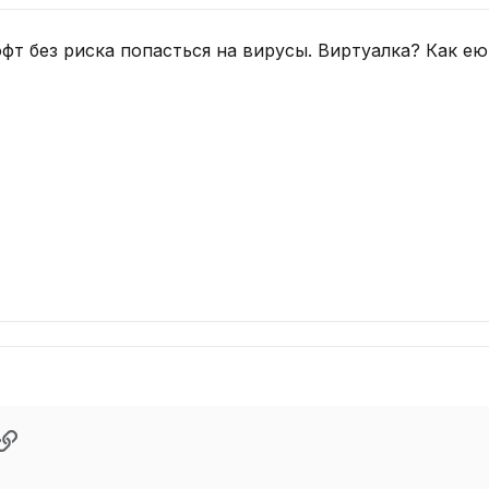
фт без риска попасться на вирусы. Виртуалка? Как ею
pp
ектронная почта
Ссылка