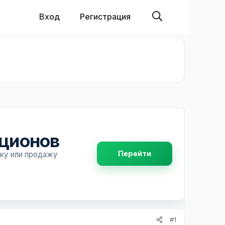
Вход
Регистрация
пционов
Перейти
пку или продажу
#1