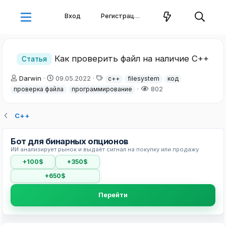
Вход
Регистрация
Как проверить файл на наличие C++
Статья
А
Д
Т
Darwin
09.05.2022
c++
filesystem
код
в
а
е
802
проверка файла
программирование
т
т
г
о
а
и
р
н
С++
т
а
е
ч
Бот для бинарных опционов
м
а
ИИ анализирует рынок и выдаёт сигнал на покупку или продажу
ы
л
а
+100$
+350$
+650$
Перейти