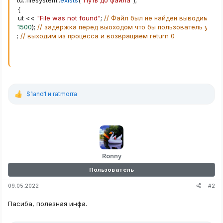
st 
=
 std
::
filesystem
::
exists
(
"Путь до файла"
)
;
exist
)
{
 std
::
cout 
<<
"File was not found"
;
// Файл был не найден выводим
Sleep
(
1500
)
;
// задержка перед выоходом что бы пользователь успел
xit
(
0
)
;
// выходим из процесса и возвращаем return 0
$1and1
и
ratmorra
Р
е
а
к
ц
и
и
:
Ronny
Пользователь
#2
09.05.2022
Пасиба, полезная инфа.