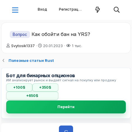
Вход
Регистрация
Как обойти бан на YRS?
Вопрос
А
Д
Svytosik1337
20.01.2023
1 тыс.
в
а
т
т
Полезные статьи Rust
о
а
р
н
т
а
Бот для бинарных опционов
е
ч
ИИ анализирует рынок и выдаёт сигнал на покупку или продажу
м
а
+100$
+350$
ы
л
а
+650$
Перейти