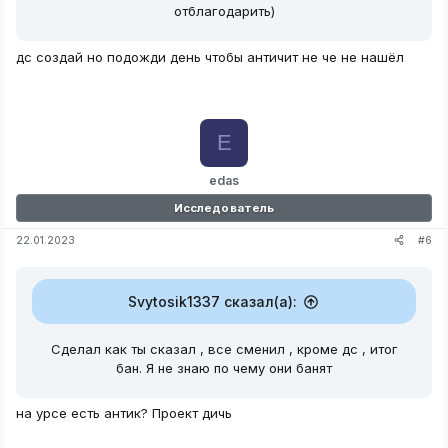
отблагодарить)
дс создай но подожди день чтобы античит не че не нашёл
E
edas
Исследователь
#6
22.01.2023
Svytosik1337 сказал(а):
Сделал как ты сказал , все сменил , кроме дс , итог
бан. Я не знаю по чему они банят
на урсе есть антик? Проект дичь