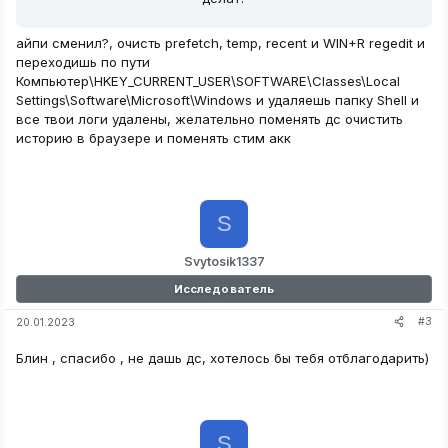
айпи сменил?, очисть prefetch, temp, recent и WIN+R regedit и
переходишь по пути
Компьютер\HKEY_CURRENT_USER\SOFTWARE\Classes\Local
Settings\Software\Microsoft\Windows и удаляешь папку Shell и
все твои логи удалены, желательно поменять дс очистить
историю в браузере и поменять стим акк
S
Svytosik1337
Исследователь
#3
20.01.2023
Блин , спасибо , не дашь дс, хотелось бы тебя отблагодарить)
S