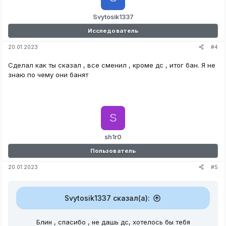
Svytosik1337
Исследователь
#4
20.01.2023
Сделал как ты сказал , все сменил , кроме дс , итог бан. Я не
знаю по чему они банят
S
sh1r0
Пользователь
#5
20.01.2023
Svytosik1337 сказал(а):
Блин , спасибо , не дашь дс, хотелось бы тебя