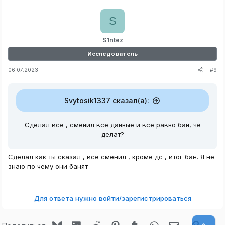
S
S1ntez
Исследователь
#9
06.07.2023
Svytosik1337 сказал(а):
Сделал все , сменил все данные и все равно бан, че
делат?
Сделал как ты сказал , все сменил , кроме дс , итог бан. Я не
знаю по чему они банят
Для ответа нужно войти/зарегистрироваться
Bluesky
LinkedIn
Reddit
Pinterest
Tumblr
WhatsApp
Электронная
Ссылк
Верх