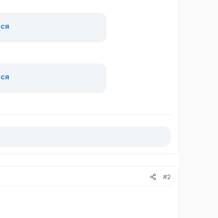
ься
ься
#2