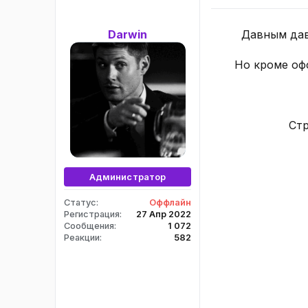
Давным давн
Darwin
Но кроме офф
Стр
Администратор
Статус
Оффлайн
Регистрация
27 Апр 2022
Сообщения
1 072
Реакции
582