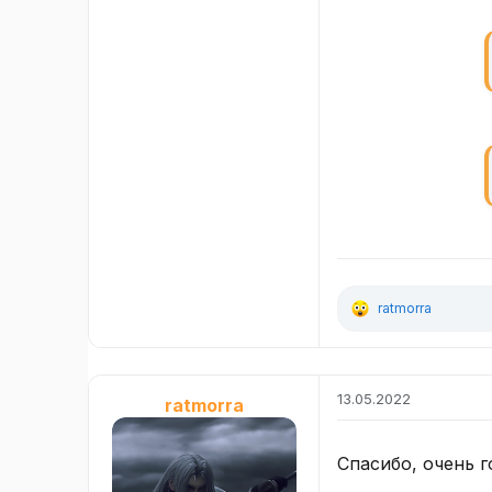
ratmorra
Р
е
а
к
ц
13.05.2022
ratmorra
и
и
:
Спасибо, очень 