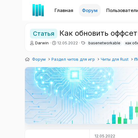
Главная
Форум
Пользовател
Как обновить оффсет
Статья
А
Д
Т
Darwin
12.05.2022
basenetworkable
как об
в
а
е
т
т
г
Форум
о
Раздел читов для игр
а
и
Читы для Rust
П
р
н
т
а
е
ч
м
а
ы
л
а
12.05.2022