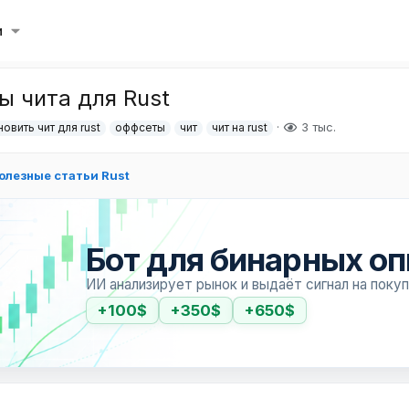
и
ы чита для Rust
3 тыс.
новить чит для rust
оффсеты
чит
чит на rust
олезные статьи Rust
Бот для бинарных о
ИИ анализирует рынок и выдаёт сигнал на поку
+100$
+350$
+650$