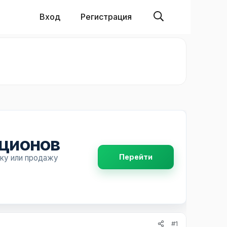
Вход
Регистрация
пционов
Перейти
пку или продажу
#1