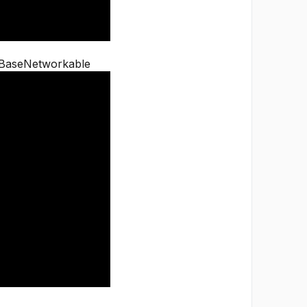
BaseNetworkable