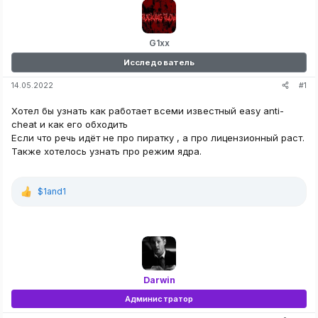
G1xx
Исследователь
#1
14.05.2022
Хотел бы узнать как работает всеми известный easy anti-
cheat и как его обходить
Если что речь идёт не про пиратку , а про лицензионный раст.
Также хотелось узнать про режим ядра.
$1and1
Р
е
а
к
ц
и
и
:
Darwin
Администратор