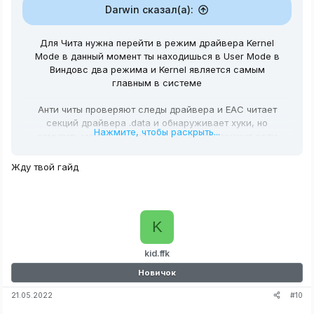
Darwin сказал(а):
Для Чита нужна перейти в режим драйвера Kernel
Mode в данный момент ты находишься в User Mode в
Виндовс два режима и Kernel является самым
главным в системе
Анти читы проверяют следы драйвера и EAC читает
секций драйвера .data и обнаруживает хуки, но
Нажмите, чтобы раскрыть...
замутить можно так что EAC его не обнаружит если
есть понимание как он устроен и что читает, я создам
статьи про C и как пишутся драйвера под анти чит а
Жду твой гайд
функций они выполняют теже самые что запрещены в
Usermode анти читами это чтение, запись,
освобождение памяти, создание место для памяти
и.т.д
K
kid.ffk
Новичок
#10
21.05.2022