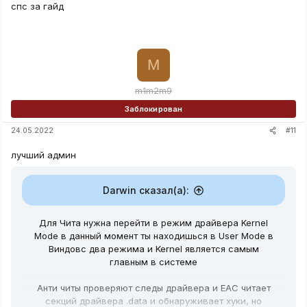
спс за гайд
M
m1m2m9
Заблокирован
#11
24.05.2022
лучший админ
Darwin сказал(а):
Для Чита нужна перейти в режим драйвера Kernel
Mode в данный момент ты находишься в User Mode в
Виндовс два режима и Kernel является самым
главным в системе
Анти читы проверяют следы драйвера и EAC читает
секций драйвера .data и обнаруживает хуки, но