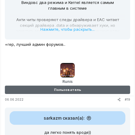
Виндовс два режима и Kernel является самым
главным в системе
Анти читы проверяют следы драйвера и EAC читает
секций драйвера .data и обнаруживает хуки, но
Нажмите, чтобы раскрыть...
замутить можно так что EAC его не обнаружит если
есть понимание как он устроен и что читает, я создам
статьи про C и как пишутся драйвера под анти чит а
+rep, лучший админ форумов..
функций они выполняют теже самые что запрещены в
Usermode анти читами это чтение, запись,
освобождение памяти, создание место для памяти
и.т.д
Runis
Пользователь
#19
06.06.2022
sarkazm сказал(а):
да легко понять вроде))