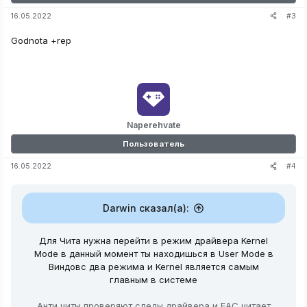
#3
16.05.2022
Godnota +rep
Naperehvate
Пользователь
#4
16.05.2022
Darwin сказал(а):
Для Чита нужна перейти в режим драйвера Kernel
Mode в данный момент ты находишься в User Mode в
Виндовс два режима и Kernel является самым
главным в системе
Анти читы проверяют следы драйвера и EAC читает