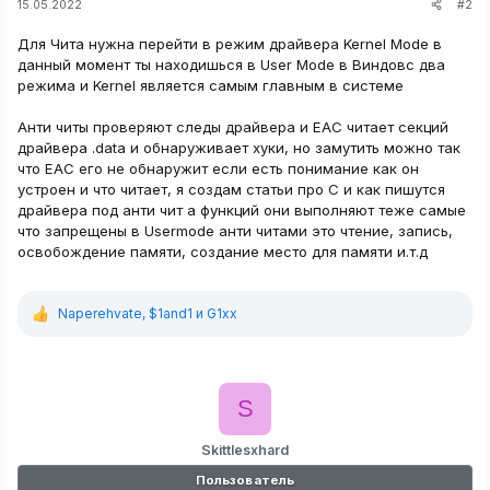
#2
15.05.2022
Для Чита нужна перейти в режим драйвера Kernel Mode в
данный момент ты находишься в User Mode в Виндовс два
режима и Kernel является самым главным в системе
Анти читы проверяют следы драйвера и EAC читает секций
драйвера .data и обнаруживает хуки, но замутить можно так
что EAC его не обнаружит если есть понимание как он
устроен и что читает, я создам статьи про C и как пишутся
драйвера под анти чит а функций они выполняют теже самые
что запрещены в Usermode анти читами это чтение, запись,
освобождение памяти, создание место для памяти и.т.д
Naperehvate
,
$1and1
и
G1xx
Р
е
а
к
ц
S
и
и
:
Skittlesxhard
Пользователь