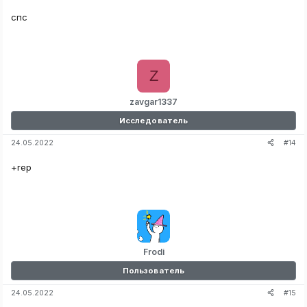
спс
Z
zavgar1337
Исследователь
#14
24.05.2022
+rep
Frodi
Пользователь
#15
24.05.2022