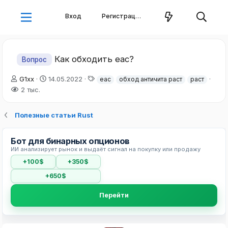
Вход
Регистрация
Как обходить eac?
Вопрос
А
Д
Т
G1xx
14.05.2022
eac
обход античита раст
раст
в
а
е
2 тыс.
т
т
г
о
а
и
Полезные статьи Rust
р
н
т
а
е
ч
Бот для бинарных опционов
м
а
ИИ анализирует рынок и выдаёт сигнал на покупку или продажу
ы
л
а
+100$
+350$
+650$
Перейти