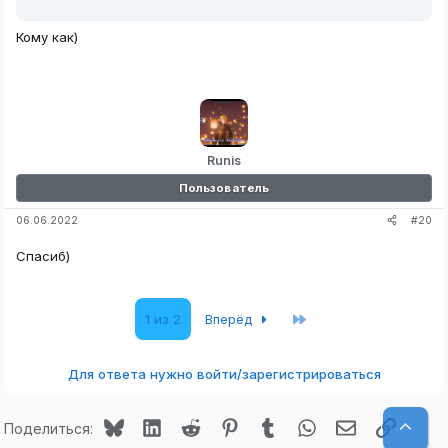
Кому как)
Runis
Пользователь
#20
06.06.2022
Спасиб)
Последняя
1 из 2
Вперёд
Для ответа нужно войти/зарегистрироваться
Bluesky
LinkedIn
Reddit
Pinterest
Tumblr
WhatsApp
Электронная
Ссылк
Верх
Поделиться: