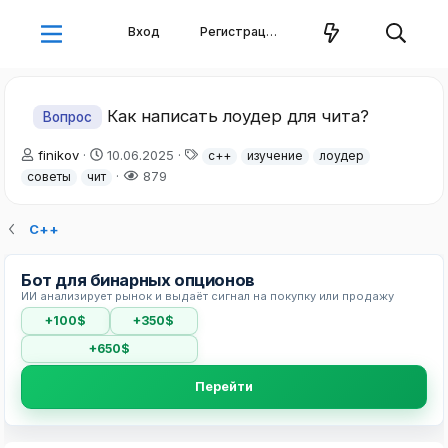
Вход
Регистрация
Как написать лоудер для чита?
Вопрос
А
Д
Т
finikov
10.06.2025
c++
изучение
лоудер
в
а
е
879
советы
чит
т
т
г
о
а
и
р
н
С++
т
а
е
ч
Бот для бинарных опционов
м
а
ИИ анализирует рынок и выдаёт сигнал на покупку или продажу
ы
л
а
+100$
+350$
+650$
Перейти