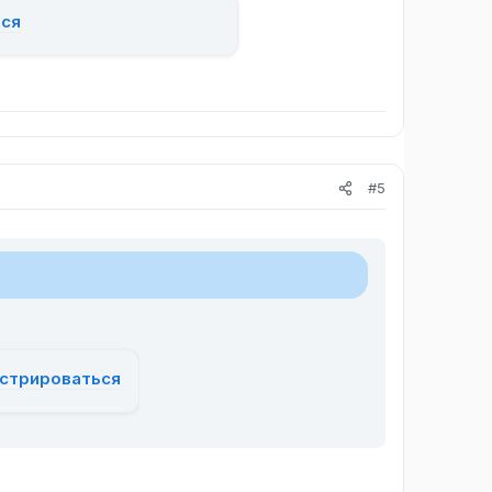
ься
#5
истрироваться