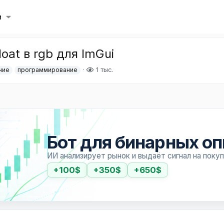
и
oat в rgb для ImGui
1 тыс.
ние
программирование
Бот для бинарных о
ИИ анализирует рынок и выдаёт сигнал на поку
+100$
+350$
+650$