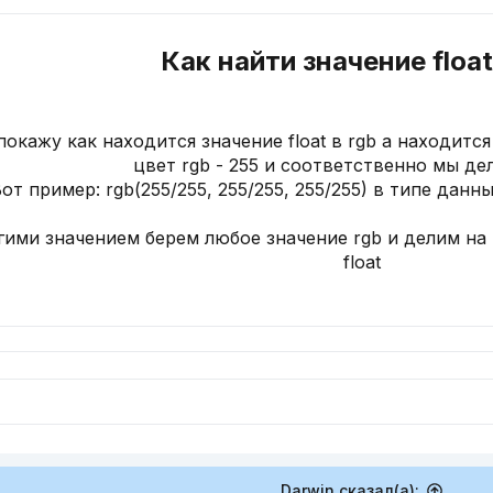
Как найти значение float 
покажу как находится значение float в rgb а находит
цвет rgb - 255 и соответственно мы де
от пример: rgb(255/255, 255/255, 255/255) в типе данных fl
гими значением берем любое значение rgb и делим на
float
Darwin сказал(а):