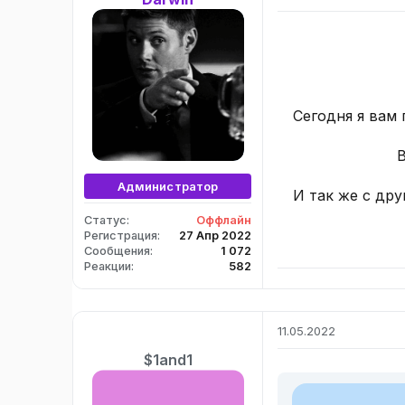
Сегодня я вам 
В
Администратор
И так же с дру
Статус
Оффлайн
Регистрация
27 Апр 2022
Сообщения
1 072
Реакции
582
11.05.2022
$1and1