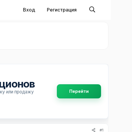
Вход
Регистрация
пционов
Перейти
пку или продажу
#1