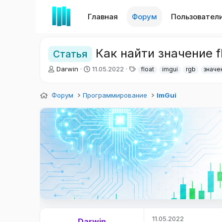
Главная
Форум
Пользовател
Как найти значение fl
Статья
А
Д
Т
Darwin
11.05.2022
float
imgui
rgb
значе
в
а
е
т
т
г
Форум
о
Программирование
а
и
ImGui
р
н
т
а
е
ч
м
а
ы
л
а
11.05.2022
Darwin