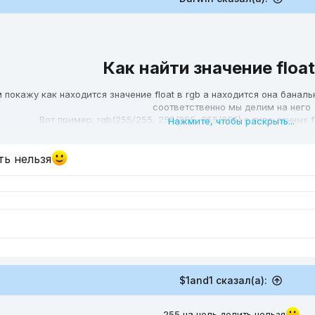
Как найти значение float 
 покажу как находится значение float в rgb а находится она бана
соответственно мы делим на него
Вот пример: rgb(255/255, 255/255, 255/255) в типе данных float 
Нажмите, чтобы раскрыть...
 с другими значением берем любое значение rgb и делим на макси
ть нельзя
$1and1 сказал(а):
255 на ноль делить нельзя