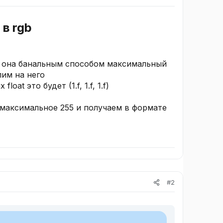
в rgb​
ся она банальным способом максимальный
лим на него
oat это будет (1.f, 1.f, 1.f)
 максимальное 255 и получаем в формате
#2