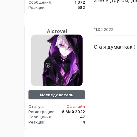
а не в другом, да
Сообщения
1 072
Реакции
582
11.05.2022
Aicrovel
О а я думал как )
Исследователь
Статус
Оффлайн
Регистрация
6 Май 2022
Сообщения
47
Реакции
14