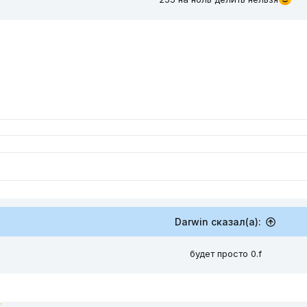
Darwin сказал(а):
будет просто 0.f