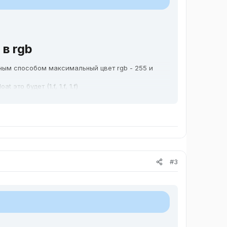
в rgb​
льным способом максимальный цвет rgb - 255 и
это будет (1.f, 1.f, 1.f)
мальное 255 и получаем в формате float
#3