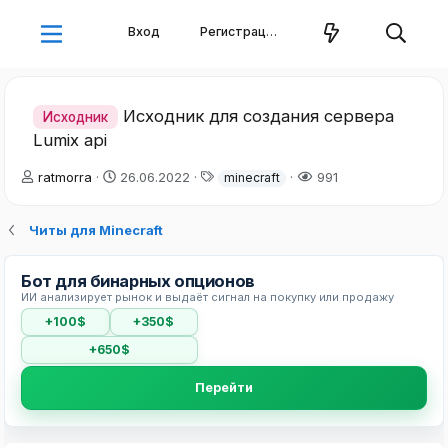
Вход
Регистрация
Исходник для создания сервера
Исходник
Lumix api
А
Д
Т
ratmorra
26.06.2022
991
minecraft
в
а
е
т
т
г
Читы для Minecraft
о
а
и
р
н
т
а
Бот для бинарных опционов
е
ч
ИИ анализирует рынок и выдаёт сигнал на покупку или продажу
м
а
ы
л
+100$
+350$
а
+650$
Перейти