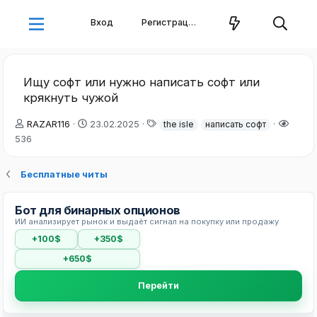
Вход
Регистрация
Ищу софт или нужно написать софт или
крякнуть чужой
А
Д
Т
RAZAR116
23.02.2025
the isle
написать софт
в
а
е
536
т
т
г
о
а
и
Бесплатные читы
р
н
т
а
е
ч
Бот для бинарных опционов
м
а
ИИ анализирует рынок и выдаёт сигнал на покупку или продажу
ы
л
а
+100$
+350$
+650$
Перейти