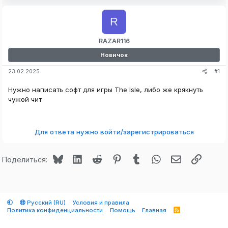
R
RAZAR116
Новичок
#1
23.02.2025
Нужно написать софт для игры The Isle, либо же крякнуть
чужой чит
Для ответа нужно войти/зарегистрироваться
Bluesky
LinkedIn
Reddit
Pinterest
Tumblr
WhatsApp
Электронная
Ссылк
Поделиться:
Русский (RU)
Условия и правила
Политика конфиденциальности
Помощь
Главная
R
S
S