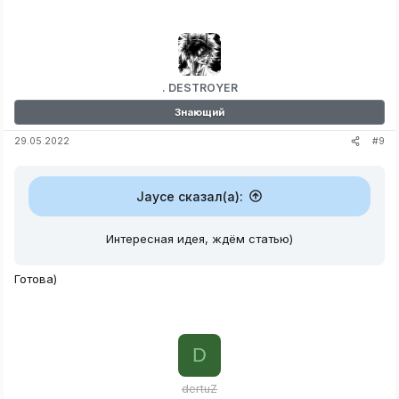
. DESTROYER
Знающий
#9
29.05.2022
Jayce сказал(а):
Интересная идея, ждём статью)
Готова)
D
dertuZ