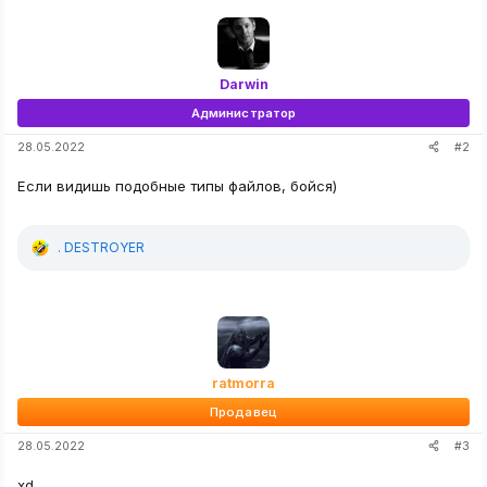
к
ц
и
и
:
Darwin
Администратор
#2
28.05.2022
Если видишь подобные типы файлов, бойся)
. DESTROYER
Р
е
а
к
ц
и
и
:
ratmorra
Продавец
#3
28.05.2022
xd