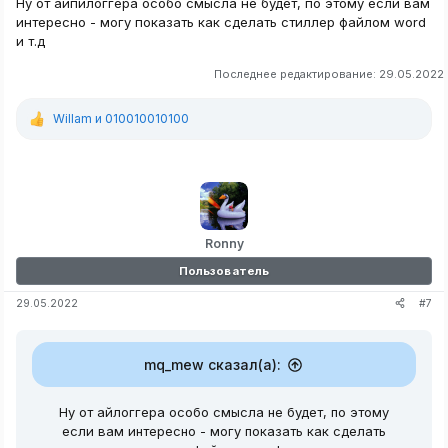
Ну от айпилоггера особо смысла не будет, по этому если вам
интересно - могу показать как сделать стиллер файлом word
и т.д
Последнее редактирование:
29.05.2022
Willam
и
010010010100
Р
е
а
к
ц
и
и
:
Ronny
Пользователь
#7
29.05.2022
mq_mew сказал(а):
Ну от айлоггера особо смысла не будет, по этому
если вам интересно - могу показать как сделать