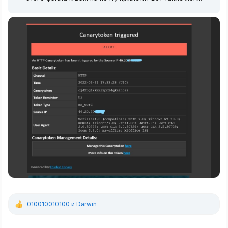
010010010100
и
Darwin
Р
е
а