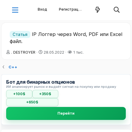
Вход
Регистрация
IP Логгер через Word, PDF или Excel
Статья
файл.
А
Д
. DESTROYER
28.05.2022
1 тыс.
в
а
т
т
С++
о
а
р
н
т
а
Бот для бинарных опционов
е
ч
ИИ анализирует рынок и выдаёт сигнал на покупку или продажу
м
а
+100$
+350$
ы
л
а
+650$
Перейти