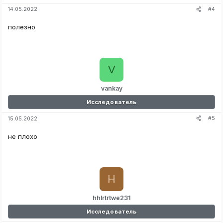
#4
14.05.2022
полезно
V
vankay
Исследователь
#5
15.05.2022
не плохо
H
hhlrtrtwe231
Исследователь