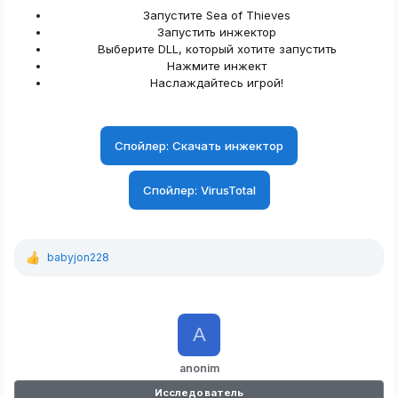
Запустите Sea of Thieves​
Запустить инжектор​
Выберите DLL, который хотите запустить​
Нажмите инжект​
Наслаждайтесь игрой!​
Спойлер:
Скачать инжектор
Спойлер:
VirusTotal
babyjon228
Р
е
а
к
ц
A
и
и
:
anonim
Исследователь