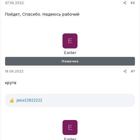
#6
07.06.2022
Пойдет, Спасибо. Надеюсь рабочий
E
Earlier
Новичок
#7
18.06.2022
крута
jeka22822222
Р
е
а
к
ц
E
и
и
:
Earlier