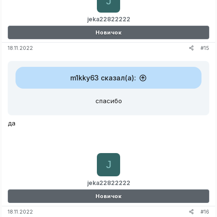
J
jeka22822222
Новичок
#15
18.11.2022
m1kky63 сказал(а):
спасибо
да
J
jeka22822222
Новичок
#16
18.11.2022