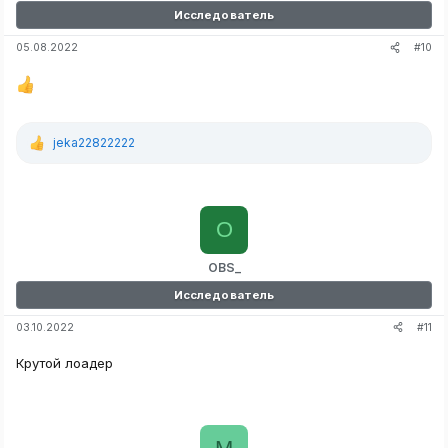
Исследователь
#10
05.08.2022
jeka22822222
Р
е
а
к
ц
O
и
и
:
OBS_
Исследователь
#11
03.10.2022
Крутой лоадер