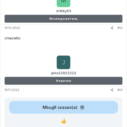
M
m1kky63
Исследователь
#12
19.10.2022
спасибо
J
jeka22822222
Новичок
#13
18.11.2022
MbugR сказал(а):