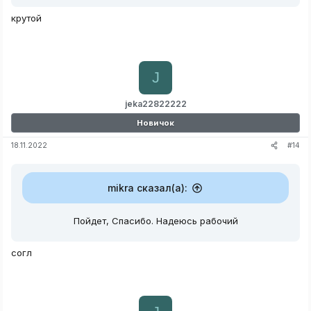
крутой
J
jeka22822222
Новичок
#14
18.11.2022
mikra сказал(а):
Пойдет, Спасибо. Надеюсь рабочий
согл