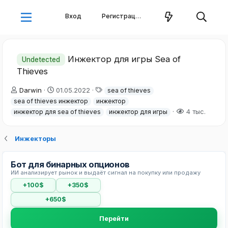
Вход
Регистрация
Инжектор для игры Sea of
Undetected
Thieves
А
Д
Т
Darwin
01.05.2022
sea of thieves
в
а
е
sea of thieves инжектор
инжектор
т
т
г
4 тыс.
инжектор для sea of thieves
инжектор для игры
о
а
и
р
н
т
а
Инжекторы
е
ч
м
а
ы
л
Бот для бинарных опционов
а
ИИ анализирует рынок и выдаёт сигнал на покупку или продажу
+100$
+350$
+650$
Перейти