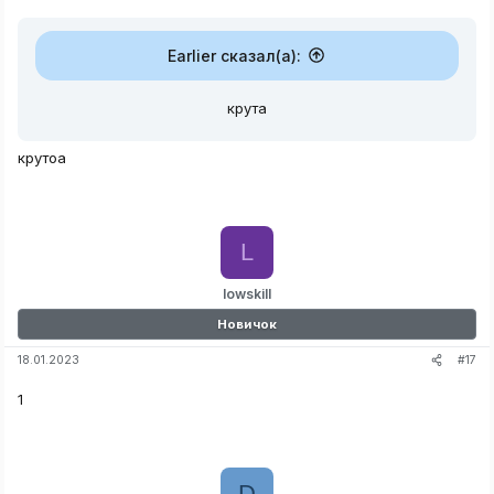
Earlier сказал(а):
крута
крутоа
L
lowskill
Новичок
#17
18.01.2023
1
D