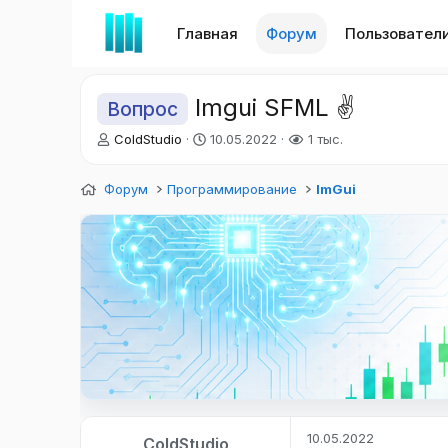
Главная
Форум
Пользовател
Imgui SFML ✌️
Вопрос
А
Д
ColdStudio
10.05.2022
1 тыс.
в
а
т
т
Форум
Программирование
ImGui
о
а
р
н
т
а
е
ч
м
а
ы
л
а
10.05.2022
ColdStudio