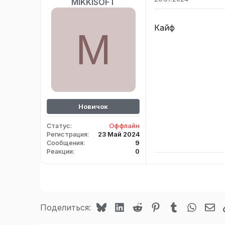
MIKKISOFT
Кайф
M
Новичок
Статус
Оффлайн
Регистрация
23 Май 2024
Сообщения
9
Реакции
0
Bluesky
LinkedIn
Reddit
Pinterest
Tumblr
WhatsA
Эл
Поделиться: