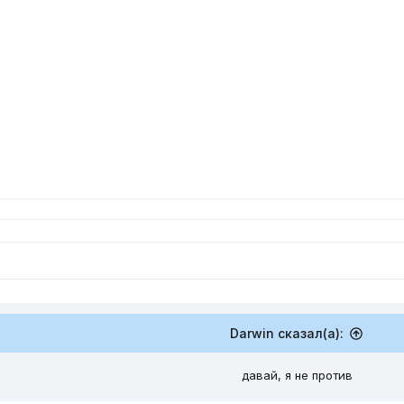
Darwin сказал(а):
давай, я не против