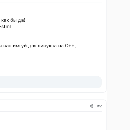
 как бы да)
-sfml
я вас имгуй для линукса на C++,
#2