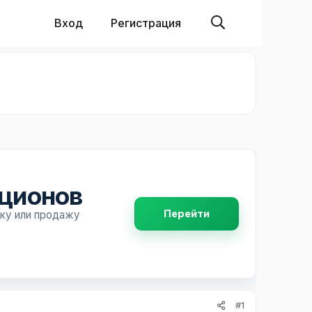
Вход
Регистрация
пционов
Перейти
пку или продажу
#1