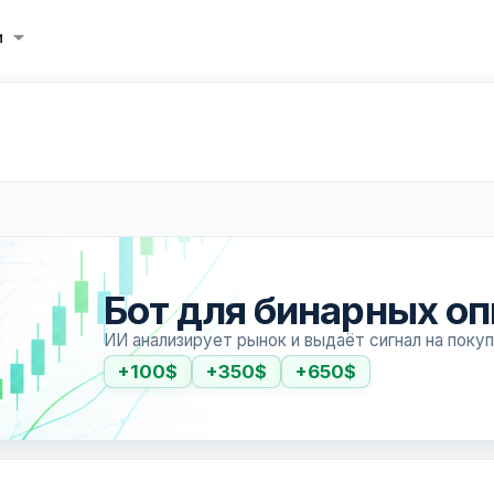
и
Бот для бинарных о
ИИ анализирует рынок и выдаёт сигнал на поку
+100$
+350$
+650$