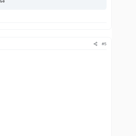
тье
#5