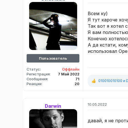
Всем ку)
Я тут кароче хоч
Так вот я хотел 
Я вам полностью
Конечно хотелос
А да кстати, ком
использовал Open
Пользователь
Статус
Оффлайн
Регистрация
7 Май 2022
Сообщения
71
010010010100
и
D
Р
Реакции
20
е
а
к
ц
10.05.2022
Darwin
и
и
:
давай, я не прот