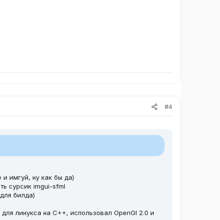
#4
 и имгуй, ну как бы да)
ть сурсик imgui-sfml
для билда)
 для линукса на C++, использовал OpenGl 2.0 и