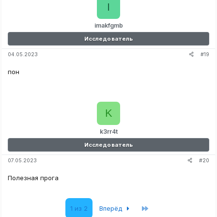
I
imakfgmb
Исследователь
#19
04.05.2023
пон
K
k3rr4t
Исследователь
#20
07.05.2023
Полезная прога
Последняя
1 из 2
Вперёд