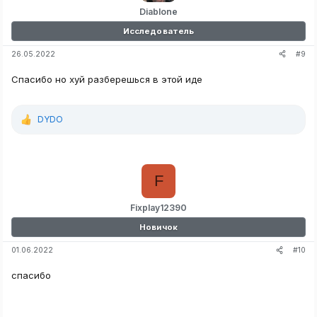
Diablone
Исследователь
#9
26.05.2022
Спасибо но хуй разберешься в этой иде
DYDO
Р
е
а
к
ц
F
и
и
:
Fixplay12390
Новичок
#10
01.06.2022
спасибо