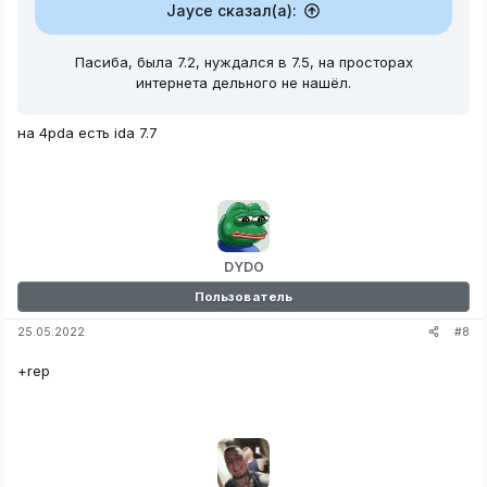
Jayce сказал(а):
Пасиба, была 7.2, нуждался в 7.5, на просторах
интернета дельного не нашёл.
на 4pda есть ida 7.7
DYDO
Пользователь
#8
25.05.2022
+rep