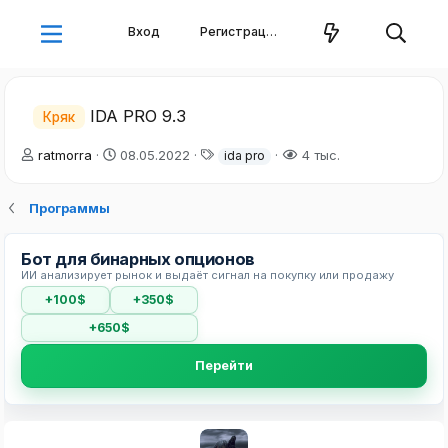
Вход
Регистрация
IDA PRO 9.3
Кряк
А
Д
Т
ratmorra
08.05.2022
4 тыс.
ida pro
в
а
е
т
т
г
Программы
о
а
и
р
н
т
а
Бот для бинарных опционов
е
ч
ИИ анализирует рынок и выдаёт сигнал на покупку или продажу
м
а
ы
л
+100$
+350$
а
+650$
Перейти