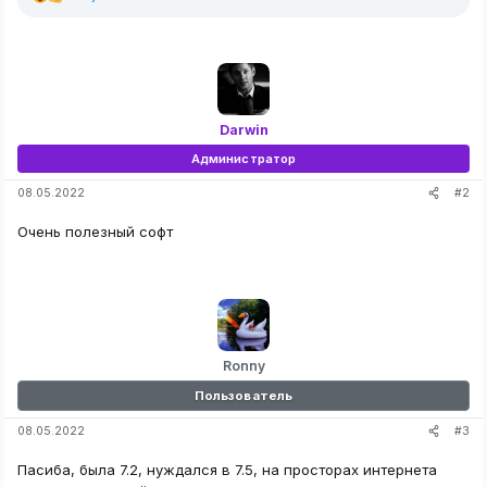
Р
е
а
к
ц
и
и
:
Darwin
Администратор
#2
08.05.2022
Очень полезный софт
Ronny
Пользователь
#3
08.05.2022
Пасиба, была 7.2, нуждался в 7.5, на просторах интернета