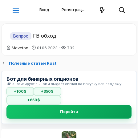
Вход
Регистрация
ГВ обход
Вопрос
А
Д
Moveton
01.06.2023
732
в
а
т
т
Полезные статьи Rust
о
а
р
н
т
а
Бот для бинарных опционов
е
ч
ИИ анализирует рынок и выдаёт сигнал на покупку или продажу
м
а
+100$
+350$
ы
л
а
+650$
Перейти