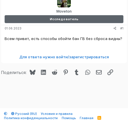
Moveton
Исследователь
#1
01.06.2023
Всем привет, есть способы обойти бан ГВ без сброса видны?
Для ответа нужно войти/зарегистрироваться
Bluesky
LinkedIn
Reddit
Pinterest
Tumblr
WhatsApp
Электронная
Ссылк
Поделиться:
Русский (RU)
Условия и правила
Политика конфиденциальности
Помощь
Главная
R
S
S