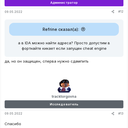
Администратор
ReadProcessMemory
(
hnd
,
(
LPVOID
)
addr
,
&
data
,
sizeof
(
nmon
)
,
0
)
;
#12
09.05.2022
std
::
cout 
<<
"Значение в Адресе: "
<<
 data
<<
endl
;
Refrine сказал(а):
а в IDA можно найти адреса? Просто допустим в
фортнайте кикает если запущен cheat engine
тут мы меняем значение:
да, но он защищен, сперва нужно сдампить
C++:
std
::
cout 
<<
"На что вы хотите поменять значение: "
;
std
::
cin 
>>
 data
;
tracktorgovna
WriteProcessMemory
(
hnd
,
(
LPVOID
)
addr
,
&
data
,
sizeof
(
nmon
)
,
0
)
;
Исследователь
std
::
cout
<<
"Значение изменено!"
#13
09.05.2022
system
(
"pause"
)
;
Спасибо