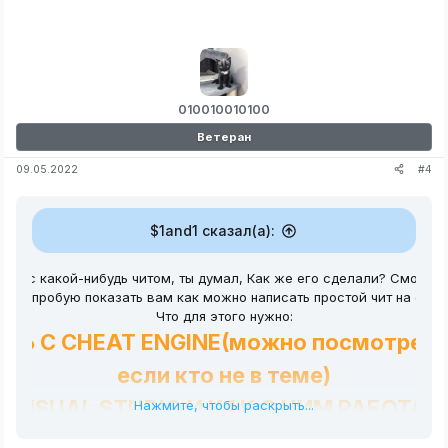
010010010100
Ветеран
#4
09.05.2022
$1and1 сказал(а):
грая с какой-нибудь читом, ты думал, Как же его сделали? Смогу л
Я попробую показать вам как можно написать простой чит на c++.
Что для этого нужно:
ТЬ С CHEAT ENGINE(можно посмотреть
если кто не в теме)
VISUAL STUDIO И КАК С НИМ РАБОТАТ
Нажмите, чтобы раскрыть...
 НАЧАЛА ВЫ НАХОДИТЕ НУЖНЫЙ АДРЕС(КОТОРЫЙ ВЫ ХОТИТЕ ЧТО