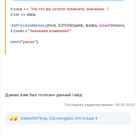
std
::
cout 
<<
"На что вы хотите поменять значение: "
;
std
::
cin 
>>
 data
;
WriteProcessMemory
(
hnd
,
(
LPVOID
)
addr
,
&
data
,
sizeof
(
nmon
)
,
0
)
;
std
::
cout
<<
"Значение изменено!"
system
(
"pause"
)
;
Думаю вам был полезен данный гайд!
Последнее редактирование:
09.05.2022
stalker5676vip
,
Cat_navigator
,
Em1
и ещё 4
Р
е
а
к