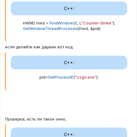
C++:
HWND hwd 
=
FindWindow
(
0
,
 L
"Counter-Strike"
)
;
GetWindowThreadProcessId
(
hwd
,
&
pid
)
;
если делайте как дарвин вот код:
C++:
pid
=
GetProcessID
(
"csgo.exe"
)
;
Проверка, есть ли такое окно,
C++: