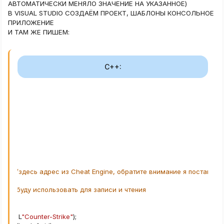
АВТОМАТИЧЕСКИ МЕНЯЛО ЗНАЧЕНИЕ НА УКАЗАННОЕ)
B VISUAL STUDIO СОЗДАЁМ ПРОЕКТ, ШАБЛОНЫ КОНСОЛЬНОЕ
ПРИЛОЖЕНИЕ
И ТАМ ЖЕ ПИШЕМ:
C++:
54D4
;
//здесь адрес из Cheat Engine, обратите внимание я поставил 
есса
ую я буду использовать для записи и чтения
dow
(
0
,
 L
"Counter-Strike"
)
;