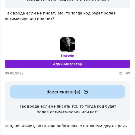
Так вроде если не писать std, то тогда код будет более
оптимизирован или нет?
атите внимание, я использовал название окна и находил его pid, н
показывал дарвин
Статья - Как получить PID по имени процесса
Darwin
ыть ручку процесса и совершать чтение и запись в память нам нужно
D процесса Простым языком сегодня я вам покажу как получить pid
Администратор
процесса с помощью которого вы можете открыть полный доступ к
#9
09.05.2022
аньше я рассказал в теме как найти окно и получить ид процеса...
anonymcheats.ru
dezer сказал(а):
C++:
Так вроде если не писать std, то тогда код будет
более оптимизирован или нет?
HWND hwd 
=
FindWindow
(
0
,
 L
"Counter-Strike"
)
;
GetWindowThreadProcessId
(
hwd
,
&
pid
)
;
неа, не влияет, вот когда работаешь с потоками другая речь