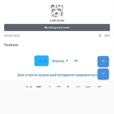
cvlt.xrvm
Исследователь
#20
20.05.2022
Полезно
Последняя
Верх
1 из 2
Вперёд
Низ
Для ответа нужно войти/зарегистрироваться
Bluesky
LinkedIn
Reddit
Pinterest
Tumblr
WhatsApp
Электронная
Ссылк
Поделиться:
Русский (RU)
Условия и правила
Политика конфиденциальности
Помощь
Главная
R
S
S