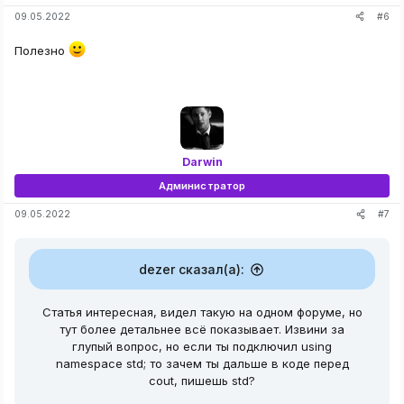
акого окна!"
<<
 endl
;
#6
09.05.2022
Полезно
ocess
(
PROCESS_ALL_ACCESS
,
false
,
 pid
)
;
!"
<<
 endl
;
Darwin
Администратор
nd
,
(
LPVOID
)
addr
,
&
data
,
sizeof
(
nmon
)
,
0
)
;
 в Адресе: "
<<
data
<<
endl
;
#7
09.05.2022
 хотите поменять значение: "
;
dezer сказал(а):
nd
,
(
LPVOID
)
addr
,
&
data
,
sizeof
(
nmon
)
,
0
)
;
изменено!"
Статья интересная, видел такую на одном форуме, но
тут более детальнее всё показывает. Извини за
глупый вопрос, но если ты подключил using
namespace std; то зачем ты дальше в коде перед
cout, пишешь std?