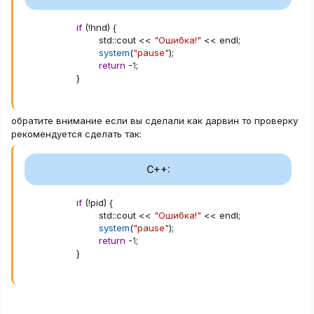
if
(
!
hnd
)
{
        std
::
cout 
<<
"Ошибка!"
<<
 endl
;
system
(
"pause"
)
;
return
-
1
;
}
обратите внимание если вы сделали как дарвин то проверку
рекомендуется сделать так:
C++:
if
(
!
pid
)
{
        std
::
cout 
<<
"Ошибка!"
<<
 endl
;
system
(
"pause"
)
;
return
-
1
;
}