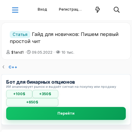
Вход
Регистрация
Гайд для новичков: Пишем первый
Статья
простой чит
А
Д
$1and1
09.05.2022
10 тыс.
в
а
т
т
С++
о
а
р
н
т
а
Бот для бинарных опционов
е
ч
ИИ анализирует рынок и выдаёт сигнал на покупку или продажу
м
а
+100$
+350$
ы
л
а
+650$
Перейти