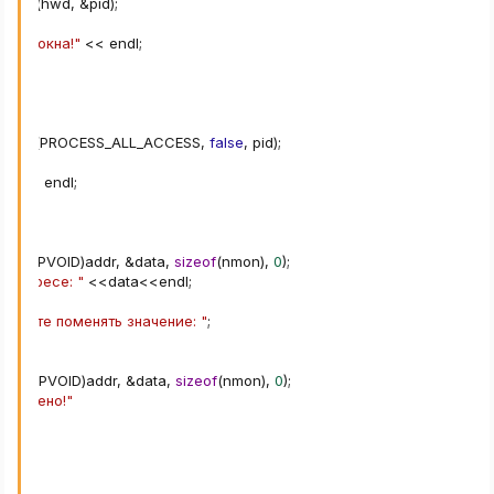
essId
(
hwd
,
&
pid
)
;
акого окна!"
<<
 endl
;
ocess
(
PROCESS_ALL_ACCESS
,
false
,
 pid
)
;
!"
<<
 endl
;
nd
,
(
LPVOID
)
addr
,
&
data
,
sizeof
(
nmon
)
,
0
)
;
 в Адресе: "
<<
data
<<
endl
;
 хотите поменять значение: "
;
nd
,
(
LPVOID
)
addr
,
&
data
,
sizeof
(
nmon
)
,
0
)
;
изменено!"