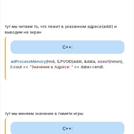
тут мы читаем то, что лежит в указанном адресе(addr) и
выводим на экран
C++:
ReadProcessMemory
(
hnd
,
(
LPVOID
)
addr
,
&
data
,
sizeof
(
nmon
)
,
0
)
;
std
::
cout 
<<
"Значение в Адресе: "
<<
 data
<<
endl
;
тут мы меняем значение в памяти игры:
C++: