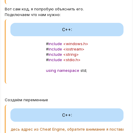
Вот сам код, я попробую объяснить его.
Подключаем что нам нужно:
C++:
#
include
<windows.h>
#
include
<iostream>
#
include
<string>
#
include
<stdio.h>
using
namespace
 std
;
Создаём переменные
C++:
4D4
;
//здесь адрес из Cheat Engine, обратите внимание я поставил в