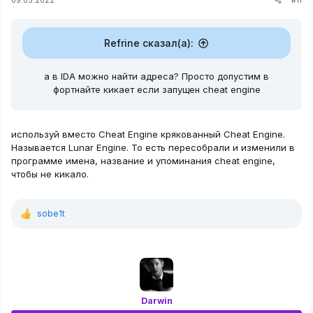
#11
09.05.2022
нимание если вы сделали как дарвин то проверку рекомендуется с
Refrine сказал(а):
C++:
а в IDA можно найти адреса? Просто допустим в
фортнайте кикает если запущен cheat engine
if
(
!
pid
)
{
        std
::
cout 
<<
"Ошибка!"
<<
 endl
;
system
(
"pause"
)
;
используй вместо Cheat Engine крякованный Cheat Engine.
return
-
1
;
Называется Lunar Engine. То есть пересобрали и изменили в
}
программе имена, название и упоминания cheat engine,
чтобы не кикало.
sobe1t
Р
е
а
к
ц
 мы читаем то, что лежит в указанном адресе(addr) и выводим на э
и
и
:
Darwin
C++: