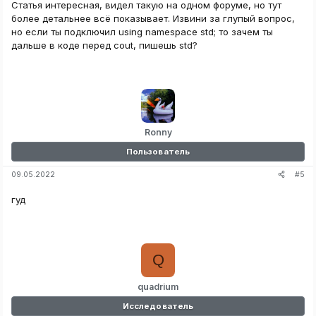
АВТОМАТИЧЕСКИ МЕНЯЛО ЗНАЧЕНИЕ НА УКАЗАННОЕ)
Статья интересная, видел такую на одном форуме, но тут
ISUAL STUDIO СОЗДАЁМ ПРОЕКТ, ШАБЛОНЫ КОНСОЛЬНОЕ ПРИЛОЖ
более детальнее всё показывает. Извини за глупый вопрос,
И ТАМ ЖЕ ПИШЕМ:
но если ты подключил using namespace std; то зачем ты
дальше в коде перед cout, пишешь std?
C++:
Ronny
Пользователь
#5
09.05.2022
гуд
54D4
;
//здесь адрес из Cheat Engine, обратите внимание я поставил 
есса
ую я буду использовать для записи и чтения
Q
quadrium
dow
(
0
,
 L
"Counter-Strike"
)
;
essId
(
hwd
,
&
pid
)
;
Исследователь