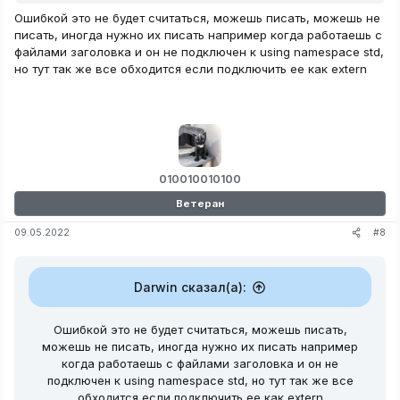
Вот сам код, я попробую объяснить его.
Ошибкой это не будет считаться, можешь писать, можешь не
Подключаем что нам нужно:
писать, иногда нужно их писать например когда работаешь с
файлами заголовка и он не подключен к using namespace std,
но тут так же все обходится если подключить ее как extern
C++:
#
include
<windows.h>
#
include
<iostream>
#
include
<string>
#
include
<stdio.h>
010010010100
using
namespace
 std
;
Ветеран
#8
09.05.2022
Создаём переменные
Darwin сказал(а):
C++:
Ошибкой это не будет считаться, можешь писать,
можешь не писать, иногда нужно их писать например
когда работаешь с файлами заголовка и он не
4D4
;
//здесь адрес из Cheat Engine, обратите внимание я поставил в
подключен к using namespace std, но тут так же все
обходится если подключить ее как extern