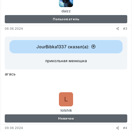
daizz
Пользователь
#3
06.06.2024
JourBibka1337 сказал(а):
прикольная менюшка
агась
L
lolshik
Новичок
#4
09.06.2024