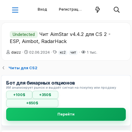
Вход
Регистрация
Чит AimStar v4.4.2 для CS 2 -
Undetected
ESP, Aimbot, RadarHack
А
Д
Т
daizz
02.06.2024
1 тыс.
кс2
чит
в
а
е
т
т
г
Читы для CS2
о
а
и
р
н
т
а
Бот для бинарных опционов
е
ч
ИИ анализирует рынок и выдаёт сигнал на покупку или продажу
м
а
ы
л
+100$
+350$
а
+650$
Перейти