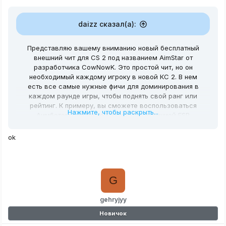
daizz сказал(а):
Представляю вашему вниманию новый бесплатный
внешний чит для CS 2 под названием AimStar от
разработчика CowNowK. Это простой чит, но он
необходимый каждому игроку в новой КС 2. В нем
есть все самые нужные фичи для доминирования в
каждом раунде игры, чтобы поднять свой ранг или
рейтинг. К примеру, вы сможете воспользоваться
Нажмите, чтобы раскрыть...
Аимботом для точной стрельбы, функцией ESP
(Wallhack) для просмотра врагов сквозь стены,
возможностью RadarHack для отображения врагов на
ok
радаре, а также Triggerbot, OBS Check, Crosshair и
многое другое. Я лично поиграл несколько каток с
этим хаком, и могу сказать, что на мой взгляд это
пока что один из лучших бесплатных софтом на КС2.
G
Разработчик старается ежедневно обновлять чит,
gehryjyy
добавляя новые функции и улучшая защиту.
Подпишитесь на новости, чтобы не пропустить
Новичок
последние версии чита AimStar. Чуть ниже, вы