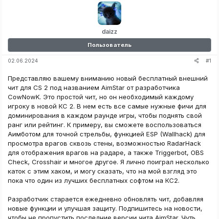
daizz
Пользователь
#1
02.06.2024
Представляю вашему вниманию новый бесплатный внешний
чит для CS 2 под названием AimStar от разработчика
CowNowK. Это простой чит, но он необходимый каждому
игроку в новой КС 2. В нем есть все самые нужные фичи для
доминирования в каждом раунде игры, чтобы поднять свой
ранг или рейтинг. К примеру, вы сможете воспользоваться
Аимботом для точной стрельбы, функцией ESP (Wallhack) для
просмотра врагов сквозь стены, возможностью RadarHack
для отображения врагов на радаре, а также Triggerbot, OBS
Check, Crosshair и многое другое. Я лично поиграл несколько
каток с этим хаком, и могу сказать, что на мой взгляд это
пока что один из лучших бесплатных софтом на КС2.
Разработчик старается ежедневно обновлять чит, добавляя
новые функции и улучшая защиту. Подпишитесь на новости,
чтобы не пропустить последние версии чита AimStar. Чуть