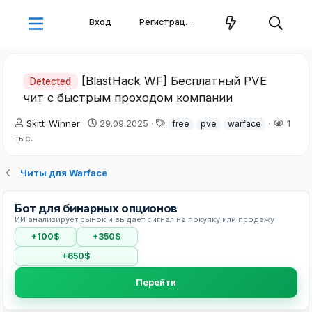
Вход
Регистрация
[BlastHack WF] Бесплатный PVE
Detected
чит с быстрым проходом компании
А
Д
Т
Skitt_Winner
29.09.2025
1
free
pve
warface
в
а
е
тыс.
т
т
г
о
а
и
Читы для Warface
р
н
т
а
е
ч
Бот для бинарных опционов
м
а
ИИ анализирует рынок и выдаёт сигнал на покупку или продажу
ы
л
а
+100$
+350$
+650$
Перейти