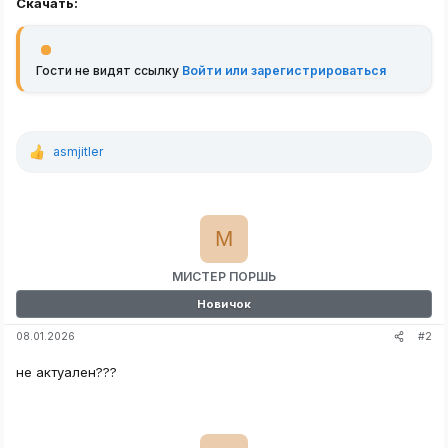
Скачать:
Гости не видят ссылку
Войти или зарегистрироваться
asmjitler
Р
е
а
к
ц
М
и
и
:
МИСТЕР ПОРШЬ
Новичок
#2
08.01.2026
не актуален???