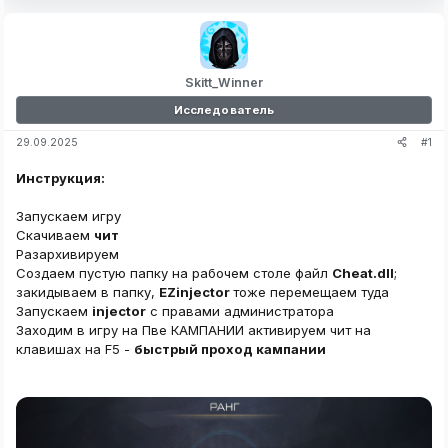
Skitt_Winner
Исследователь
#1
29.09.2025
Инструкция:
Запускаем игру
Скачиваем
чит
Разархивируем
Создаем пустую папку на рабочем столе файл
Cheat.dll
;
закидываем в папку,
EZinjector
тоже перемещаем туда
Запускаем
injector
с правами администратора
Заходим в игру на Пве КАМПАНИИ активируем чит на
клавишах на F5 -
быстрый проход кампании