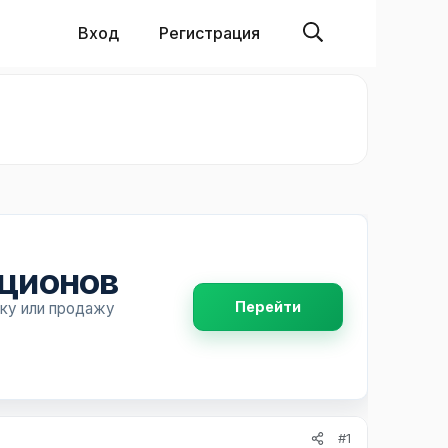
Вход
Регистрация
пционов
Перейти
пку или продажу
#1