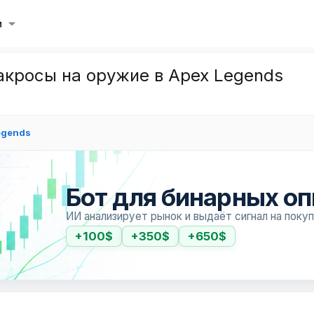
и
кросы на оружие в Apex Legends
egends
Бот для бинарных о
ИИ анализирует рынок и выдаёт сигнал на поку
+100$
+350$
+650$