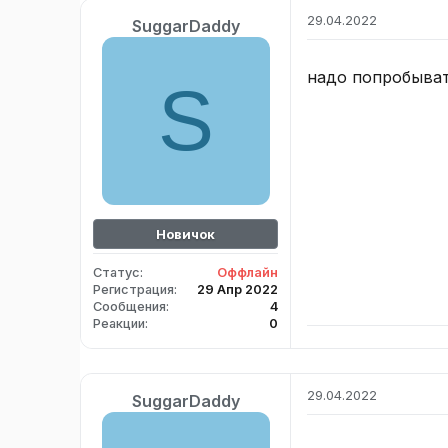
ц
29.04.2022
SuggarDaddy
и
и
:
надо попробыват
S
Новичок
Статус
Оффлайн
Регистрация
29 Апр 2022
Сообщения
4
Реакции
0
29.04.2022
SuggarDaddy