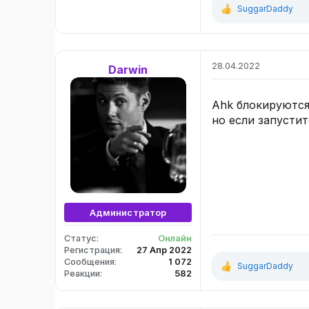
SuggarDaddy
Р
е
а
к
ц
28.04.2022
Darwin
и
и
:
Ahk блокируются
но если запусти
Администратор
Статус
Онлайн
Регистрация
27 Апр 2022
Сообщения
1 072
SuggarDaddy
Р
Реакции
582
е
а
к