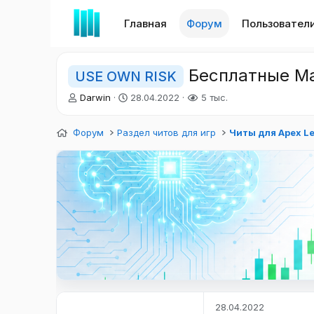
Главная
Форум
Пользовател
Бесплатные Ма
USE OWN RISK
А
Д
Darwin
28.04.2022
5 тыс.
в
а
т
т
Форум
Раздел читов для игр
Читы для Apex L
о
а
р
н
т
а
е
ч
м
а
ы
л
а
28.04.2022