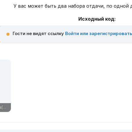
У вас может быть два набора отдачи, по одной 
Исходный код:
Гости не видят ссылку
Войти или зарегистрироват
ApexLegends Macros[anonymcheats.ru].zip
156,6 КБ · Просмотры: 27