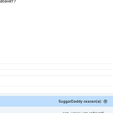
забанят?
SuggarDaddy сказал(а):