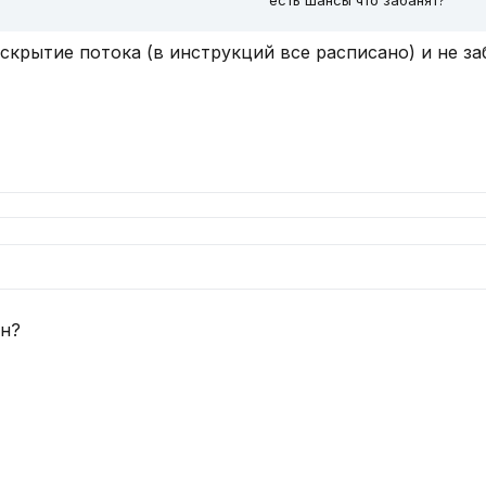
есть шансы что забанят?
 скрытие потока (в инструкций все расписано) и не з
ан?