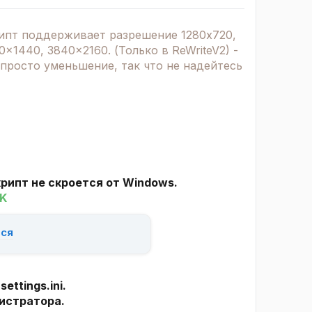
крипт поддерживает разрешение 1280x720,
0x1440, 3840x2160. (Только в ReWriteV2) -
 просто уменьшение, так что не надейтесь
крипт не скроется от Windows.
K
ься
ettings.ini.
нистратора.