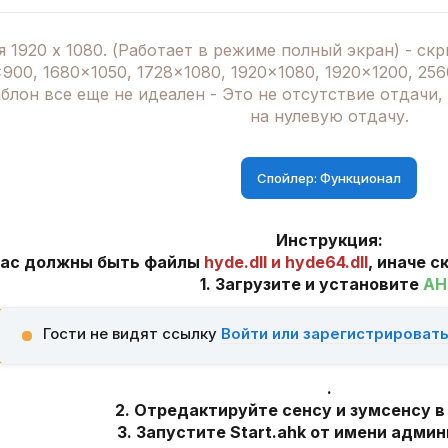
я 1920 x 1080. (Работает в режиме полный экран) - с
900, 1680x1050, 1728x1080, 1920x1080, 1920x1200, 256
лон все еще не идеален - Это не отсутствие отдачи,
на нулевую отдачу.
Спойлер:
Функционал
Инструкция:
 вас должны быть файлы
hyde.dll и hyde64.dll
, иначе с
1. Загрузите и установите
AH
Гости не видят ссылку
Войти или зарегистрироват
.
2. Отредактируйте сенсу и зумсенcу в s
3. Запустите Start.ahk от имени адми