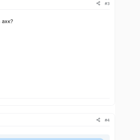
#3
 ахк?
#4