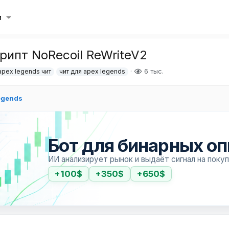
и
рипт NoRecoil ReWriteV2
6 тыс.
apex legends чит
чит для apex legends
egends
Бот для бинарных о
ИИ анализирует рынок и выдаёт сигнал на поку
+100$
+350$
+650$