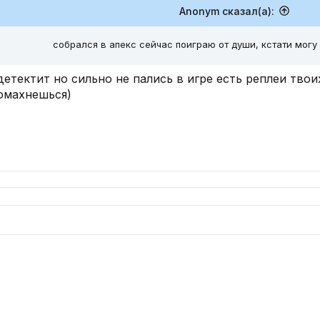
Anonym сказал(а):
собрался в апекс сейчас поиграю от души, кстати могу 
детектит но сильно не пались в игре есть реплеи твои
ромахнешься)