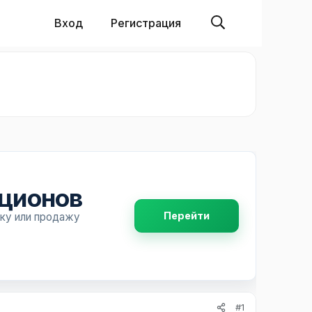
Вход
Регистрация
пционов
Перейти
пку или продажу
#1