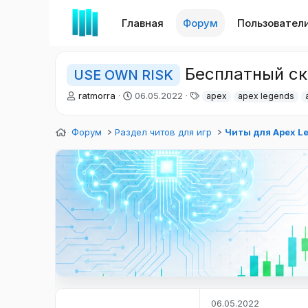
Главная
Форум
Пользовател
Бесплатный ск
USE OWN RISK
А
Д
Т
ratmorra
06.05.2022
apex
apex legends
в
а
е
т
т
г
Форум
о
Раздел читов для игр
а
и
Читы для Apex L
р
н
т
а
е
ч
м
а
ы
л
а
06.05.2022