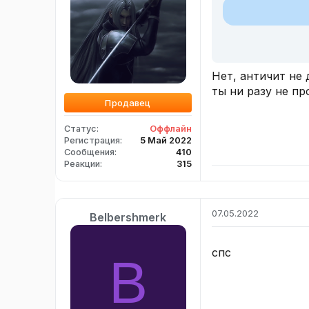
Нет, античит не 
ты ни разу не п
Продавец
Статус
Оффлайн
Регистрация
5 Май 2022
Сообщения
410
Реакции
315
07.05.2022
Belbershmerk
спс
B