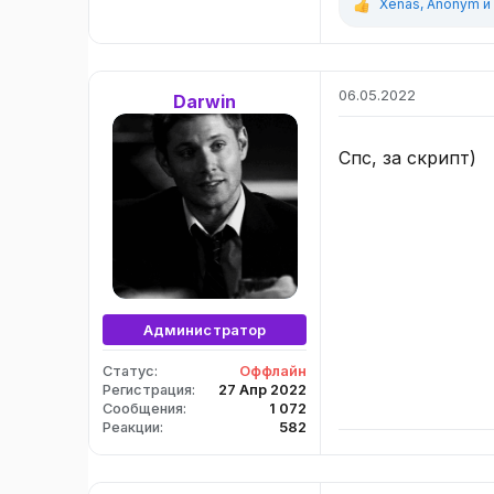
Xenas
,
Anonym
и
Р
е
а
к
ц
06.05.2022
Darwin
и
и
:
Спс, за скрипт)
Администратор
Статус
Оффлайн
Регистрация
27 Апр 2022
Сообщения
1 072
Реакции
582