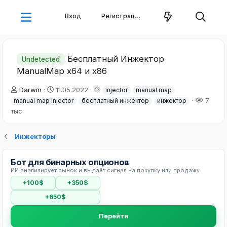
Вход
Регистрация
Бесплатный Инжектор
Undetected
ManualMap x64 и x86
А
Д
Т
Darwin
11.05.2022
injector
manual map
в
а
е
7
manual map injector
бесплатный инжектор
инжектор
т
т
г
тыс.
о
а
и
р
н
т
а
Инжекторы
е
ч
м
а
Бот для бинарных опционов
ы
л
ИИ анализирует рынок и выдаёт сигнал на покупку или продажу
а
+100$
+350$
+650$
Перейти