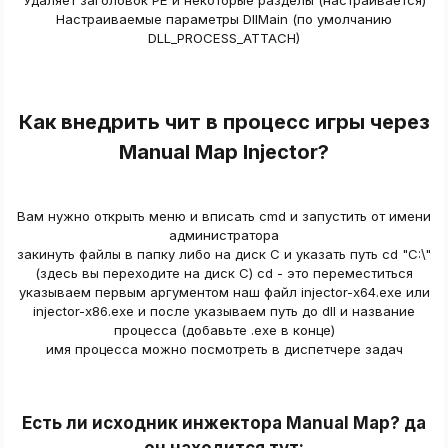
Настраиваемые параметры DllMain (по умолчанию
DLL_PROCESS_ATTACH)
Как внедрить чит в процесс игры через
Manual Map Injector?​
Вам нужно открыть меню и вписать cmd и запустить от имени
администратора
закинуть файлы в папку либо на диск C и указать путь cd "C:\"
(здесь вы переходите на диск C) cd - это переместиться
указываем первым аргументом наш файл injector-x64.exe или
injector-x86.exe и после указываем путь до dll и название
процесса (добавьте .exe в конце)
имя процесса можно посмотреть в диспетчере задач
Есть ли исходник инжектора Manual Map? да