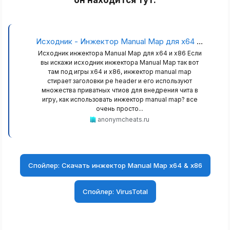
он находится тут:​
Исходник - Инжектор Manual Map для x64 и x86
Исходник инжектора Manual Map для x64 и x86 Если
вы искажи исходник инжектора Manual Map так вот
там под игры x64 и x86, инжектор manual map
стирает заголовки pe header и его используют
множества приватных чтиов для внедрения чита в
игру, как использовать инжектор manual map? все
очень просто...
anonymcheats.ru
Спойлер:
Скачать инжектор Manual Map x64 & x86
Спойлер:
VirusTotal