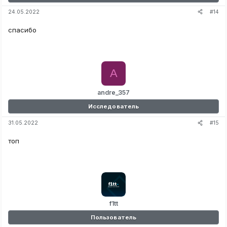
#14
24.05.2022
спасибо
A
andre_357
Исследователь
#15
31.05.2022
топ
f1tt
Пользователь