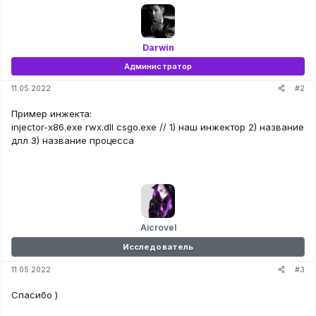
Darwin
Администратор
#2
11.05.2022
Пример инжекта:
injector-x86.exe rwx.dll csgo.exe // 1) наш инжектор 2) название
длл 3) название процесса
Aicrovel
Исследователь
#3
11.05.2022
Спасибо )