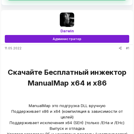
Darwin
Администратор
#1
11.05.2022
Скачайте Бесплатный инжектор
ManualMap x64 и x86​
ManualMap это подгрузка DLL вручную
Поддерживает x86 и x64 (компиляция в зависимости от
целей)
Поддерживает исключения x64 (SEH) (только /EHa и /EHc)
Выпуск и отладка
Удаляет заголовок PE и некоторые разделы (настраивается)