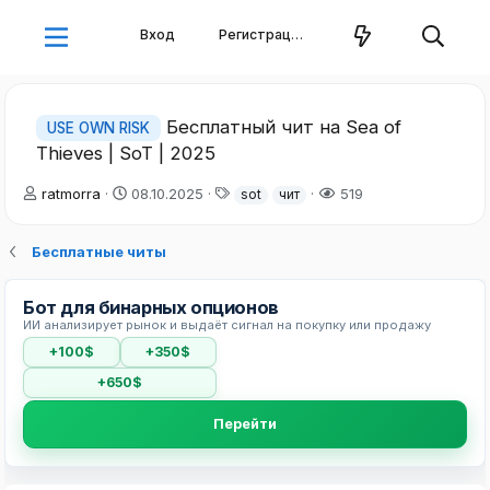
Вход
Регистрация
Бесплатный чит на Sea of
USE OWN RISK
Thieves | SoT | 2025
А
Д
Т
ratmorra
08.10.2025
519
sot
чит
в
а
е
т
т
г
Бесплатные читы
о
а
и
р
н
т
а
Бот для бинарных опционов
е
ч
ИИ анализирует рынок и выдаёт сигнал на покупку или продажу
м
а
ы
л
+100$
+350$
а
+650$
Перейти