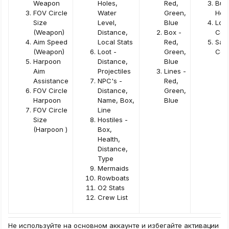
Weapon
Holes,
Red,
Bun
FOV Circle
Water
Green,
Hop
Size
Level,
Blue
Loa
(Weapon)
Distance,
Box -
Con
Aim Speed
Local Stats
Red,
Sav
(Weapon)
Loot -
Green,
Con
Harpoon
Distance,
Blue
Aim
Projectiles
Lines -
Assistance
NPC's -
Red,
FOV Circle
Distance,
Green,
Harpoon
Name, Box,
Blue
FOV Circle
Line
Size
Hostiles -
(Harpoon )
Box,
Health,
Distance,
Type
Mermaids
Rowboats
O2 Stats
Crew List
Не используйте на основном аккаунте и избегайте активации