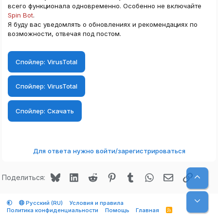
всего функционала одновременно. Особенно не включайте
Spin Bot
.
Я буду вас уведомлять о обновлениях и рекомендациях по
возможности, отвечая под постом.
Спойлер:
VirusTotal
Спойлер:
VirusTotal
Спойлер:
Скачать
Для ответа нужно войти/зарегистрироваться
Bluesky
LinkedIn
Reddit
Pinterest
Tumblr
WhatsApp
Электронная
Ссылк
Верх
Поделиться:
Низ
Русский (RU)
Условия и правила
Политика конфиденциальности
Помощь
Главная
R
S