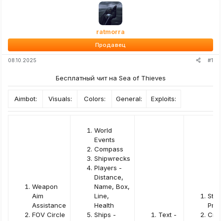
ratmorra
Продавец
#1
08.10.2025
Бесплатный чит на Sea of Thieves​
Aimbot:​
Visuals:​
Colors:​
General:​
Exploits:​
World
Events
Compass
Shipwrecks
Players -
Distance,
Weapon
Name, Box,
Aim
Line,
Str
Assistance
Health
Pro
FOV Circle
Ships -
Text -
Cro