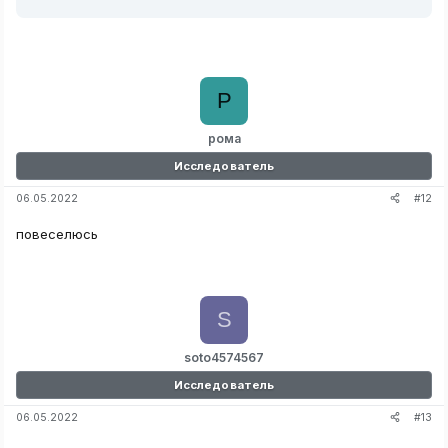
Ghost Info
Name​
Ghost Type​
Р
Mimic Type​
Evidence​
рома
Is Shy​
Is Hunting​
Исследователь
#12
06.05.2022
Sanity Info
повеселюсь
Average sanity​
Your sanity​
Other player(s) sanity​
S
ESP
soto4574567
Ghost​
Hunt Alert (Displays big red text at the top &
Исследователь
bottom of your screen)​
#13
06.05.2022
Players (With sanity level)​
Bone (DNA Evidence)​