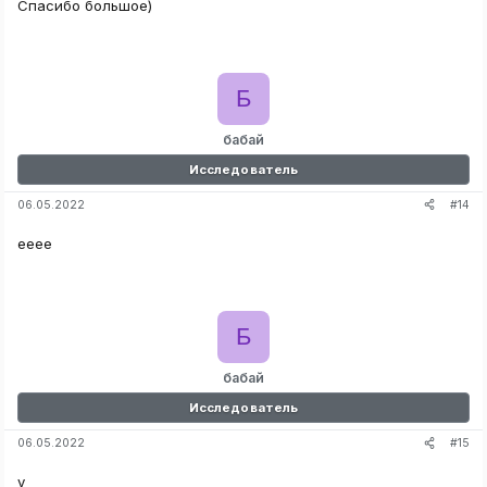
Спасибо большое)
Cursed Possession​
Fingerprints​
Footsteps​
EMF Spot​
Б
Dead Body​
Fusebox​
бабай
Исследователь
Спойлер:
Скачать чит для Phasmophobia
#14
06.05.2022
ееее
Спойлер:
Инжектор для чита Phasmophobia
Спойлер:
VirusTotal
Б
бабай
Исследователь
#15
06.05.2022
у