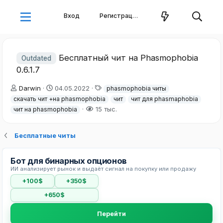
Вход
Регистрация
Бесплатный чит на Phasmophobia
Outdated
0.6.1.7
А
Д
Т
Darwin
04.05.2022
phasmophobia читы
в
а
е
скачать чит +на phasmophobia
чит
чит для phasmaphobia
т
т
г
15 тыс.
чит на phasmophobia
о
а
и
р
н
т
а
Бесплатные читы
е
ч
м
а
ы
л
Бот для бинарных опционов
а
ИИ анализирует рынок и выдаёт сигнал на покупку или продажу
+100$
+350$
+650$
Перейти