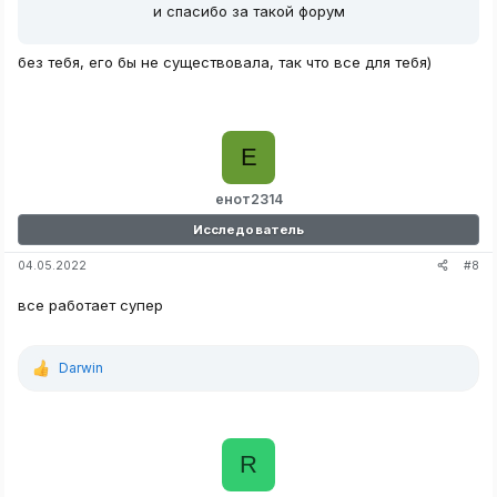
и спасибо за такой форум
без тебя, его бы не существовала, так что все для тебя)
Е
енот2314
Исследователь
#8
04.05.2022
все работает супер
Darwin
Р
е
а
к
ц
R
и
и