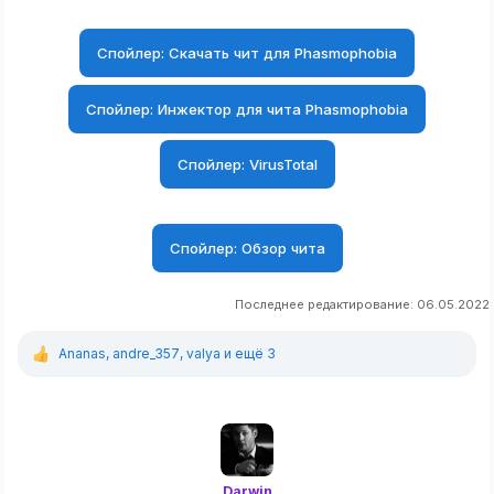
Спойлер:
Скачать чит для Phasmophobia
Спойлер:
Инжектор для чита Phasmophobia
Спойлер:
VirusTotal
Спойлер:
Обзор чита
Последнее редактирование:
06.05.2022
Ananas
,
andre_357
,
valya
и ещё 3
Р
е
а
к
ц
и
и
:
Darwin