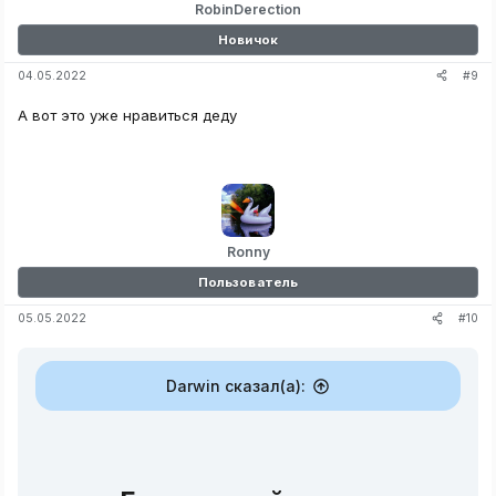
:
RobinDerection
Новичок
#9
04.05.2022
А вот это уже нравиться деду
Ronny
Пользователь
#10
05.05.2022
Darwin сказал(а):