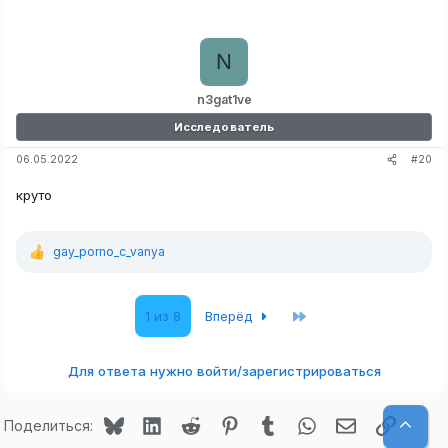
N
n3gat1ve
Исследователь
#20
06.05.2022
круто
gay_porno_c_vanya
Р
е
а
к
Последняя
1 из 8
Вперёд
ц
и
и
:
Для ответа нужно войти/зарегистрироваться
Bluesky
LinkedIn
Reddit
Pinterest
Tumblr
WhatsApp
Электронная
Ссылк
Верх
Поделиться: