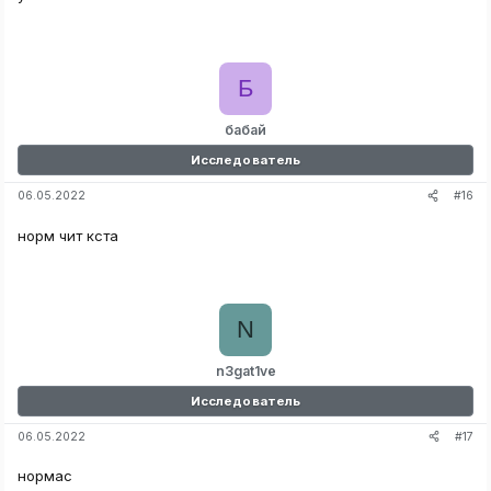
Б
бабай
Исследователь
#16
06.05.2022
норм чит кста
N
n3gat1ve
Исследователь
#17
06.05.2022
нормас