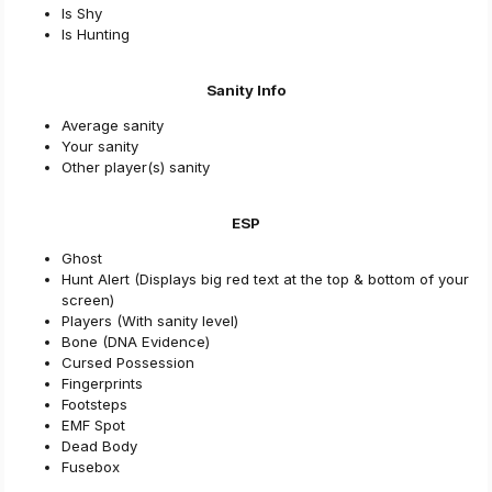
Is Shy​
Is Hunting​
Sanity Info
Average sanity​
Your sanity​
Other player(s) sanity​
ESP
Ghost​
Hunt Alert (Displays big red text at the top & bottom of your
screen)​
Players (With sanity level)​
Bone (DNA Evidence)​
Cursed Possession​
Fingerprints​
Footsteps​
EMF Spot​
Dead Body​
Fusebox​