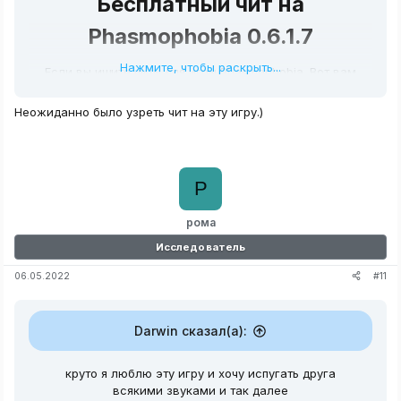
Бесплатный чит на
Phasmophobia 0.6.1.7​
Нажмите, чтобы раскрыть...
Если вы ищите читы для игры Phasmophobia. Вот вам
Бесплатный чит на Phasmophobia, я решил выложить
один чит для вас
Неожиданно было узреть чит на эту игру.)
В чите есть функционал который показывает все о
призраке, отпечатках, уликах, тип призрака и не
только
Р
рома
Исследователь
#11
06.05.2022
Darwin сказал(а):
круто я люблю эту игру и хочу испугать друга
всякими звуками и так далее
Функционал чита на фасмофобию:​