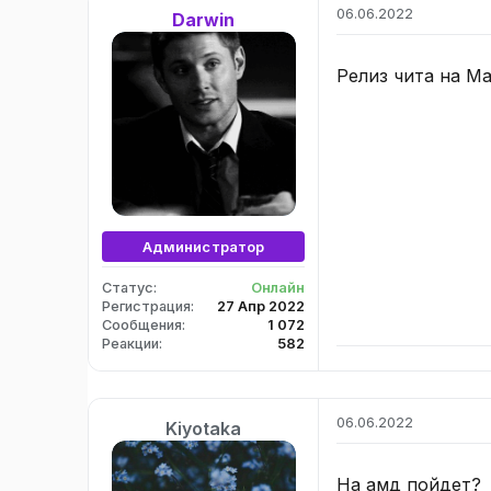
ц
06.06.2022
Darwin
и
и
:
Релиз чита на Ma
Администратор
Статус
Онлайн
Регистрация
27 Апр 2022
Сообщения
1 072
Реакции
582
06.06.2022
Kiyotaka
На амд пойдет?