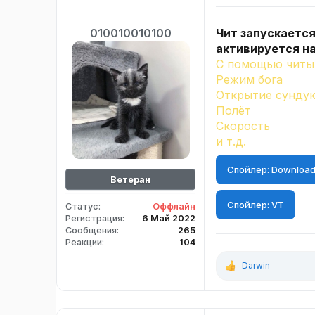
Чит запускается
010010010100
активируется на
С помощью читы 
Режим бога
Открытие сунду
Полёт
Скорость
и т.д.
Спойлер:
Downloa
Ветеран
Спойлер:
VT
Статус
Оффлайн
Регистрация
6 Май 2022
Сообщения
265
Реакции
104
Darwin
Р
е
а
к