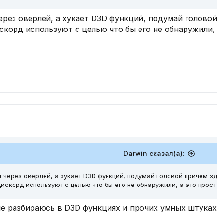
ерез оверлей, а хукает D3D функций, подумай головой
скорд используют с целью что бы его не обнаружили, 
Darwin сказал(а):
я через оверлей, а хукает D3D функций, подумай головой причем зде
дискорд используют с целью что бы его не обнаружили, а это прост
е разбираюсь в D3D функциях и прочих умных штуках,