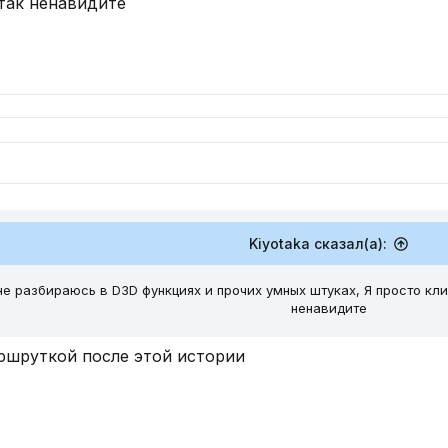
так ненавидите
Kiyotaka сказал(а):
не разбираюсь в D3D функциях и прочих умных штуках, Я просто кли
ненавидите
ршруткой после этой истории