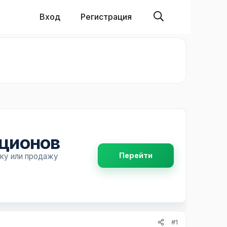
Вход
Регистрация
пционов
Перейти
пку или продажу
#1