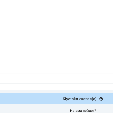
Kiyotaka сказал(а):
На амд пойдет?