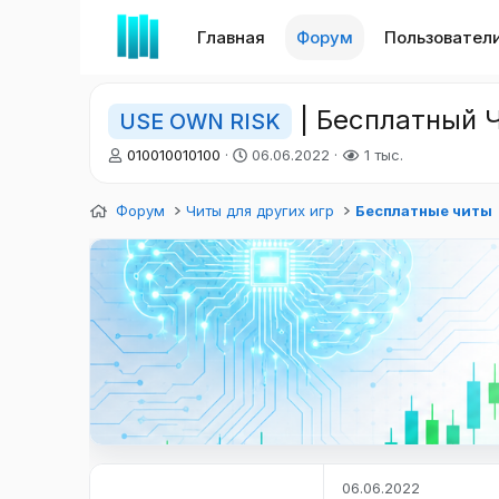
Главная
Форум
Пользовател
| Бесплатный Ч
USE OWN RISK
А
Д
010010010100
06.06.2022
1 тыс.
в
а
т
т
Форум
Читы для других игр
Бесплатные читы
о
а
р
н
т
а
е
ч
м
а
ы
л
а
06.06.2022