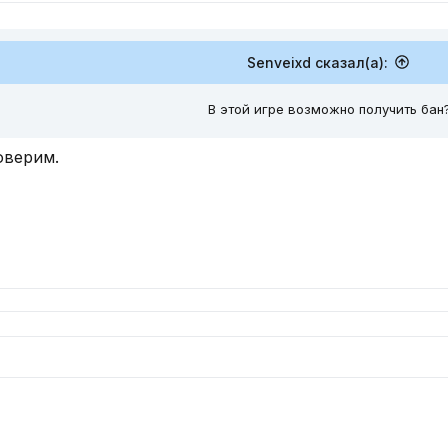
Senveixd сказал(а):
В этой игре возможно получить бан
оверим.