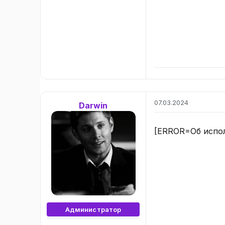
07.03.2024
Darwin
[ERROR=Об испол
Администратор