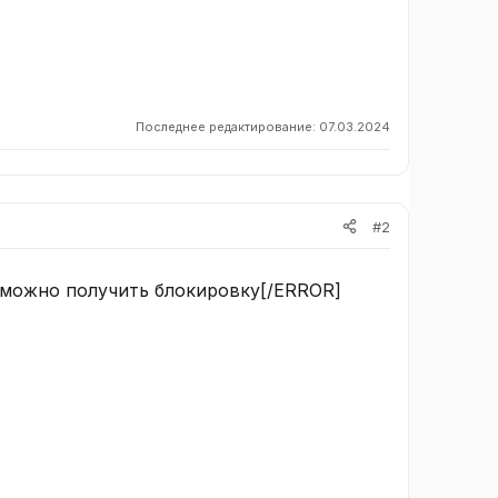
Последнее редактирование:
07.03.2024
#2
зможно получить блокировку[/ERROR]