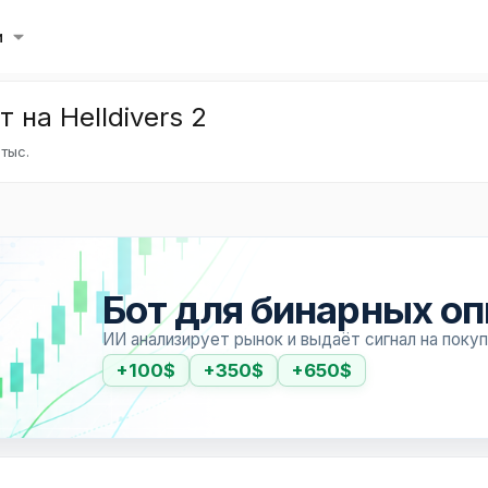
и
 на Helldivers 2
 тыс.
Бот для бинарных о
ИИ анализирует рынок и выдаёт сигнал на поку
+100$
+350$
+650$