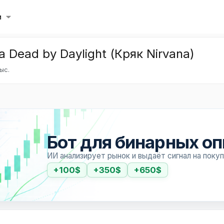
и
 Dead by Daylight (Кряк Nirvana)
ыс.
Бот для бинарных о
ИИ анализирует рынок и выдаёт сигнал на поку
+100$
+350$
+650$