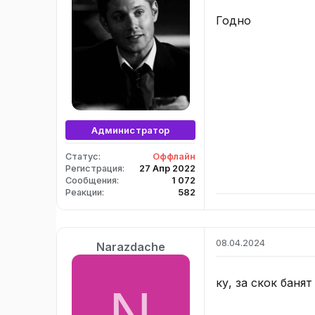
:
Годно
Администратор
Статус
Оффлайн
Регистрация
27 Апр 2022
Сообщения
1 072
Реакции
582
08.04.2024
Narazdache
ку, за скок банят
N