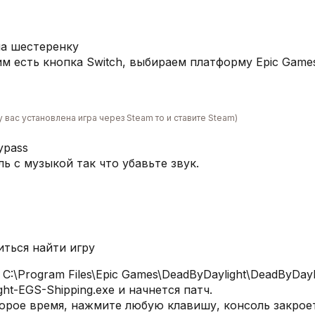
а шестеренку​
м есть кнопка Switch, выбираем платформу Epic Games
 вас установлена игра через Steam то и ставите Steam)
ypass
ь с музыкой так что убавьте звук.
ться найти игру
 C:\Program Files\Epic Games\DeadByDaylight\DeadByDayl
ht-EGS-Shipping.exe и начнется патч.​
рое время, нажмите любую клавишу, консоль закроетс