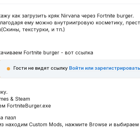
жу как загрузить кряк Nirvana через Fortnite burger.
- благодаря ему можно внутриигровую косметику, прес
Скины, текстурки, и тп.)
чиваем Fortnite burger - вот ссылка
Гости не видят ссылку
Войти или зарегистрироват
ку.
mes & Steam
 FortniteBurger.exe
 пазл​
з находим Custom Mods, нажмите Browse и выбираем 