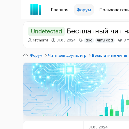
Главная
Форум
Пользовател
Бесплатный чит на
Undetected
А
Д
Т
ratmorra
31.03.2024
8 т
dbd
читы dbd
в
а
е
т
т
г
Форум
о
Читы для других игр
а
и
Бесплатные читы
р
н
т
а
е
ч
м
а
ы
л
а
31.03.2024