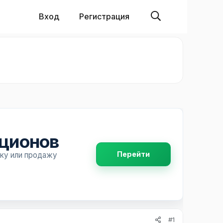
Вход
Регистрация
пционов
Перейти
пку или продажу
#1