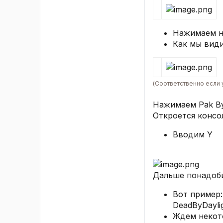
Нажимаем н
Как мы види
(Соответственно если у
Нажимаем Pak B
Откроется консол
Вводим Y​
Дальше понадоби
Вот пример:
DeadByDaylig
Ждем некото