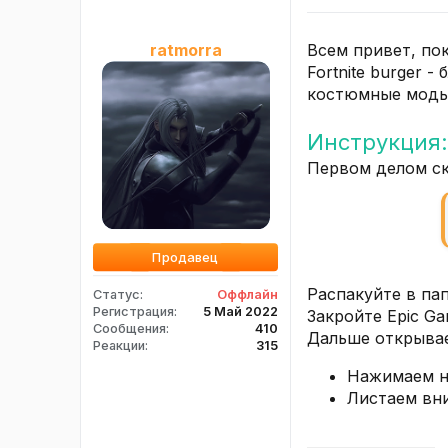
Всем привет, пока
ratmorra
Fortnite burger 
костюмные моды(
Инструкция:
Первом делом ска
Продавец
Распакуйте в пап
Статус
Оффлайн
Регистрация
5 Май 2022
Закройте Epic Ga
Сообщения
410
Дальше открываем
Реакции
315
Нажимаем на
Листаем вни