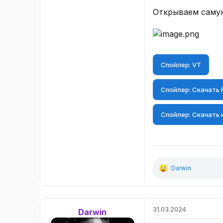
Открываем самую
Спойлер:
VT
Спойлер:
Скачать F
Спойлер:
Скачать 
Darwin
Р
е
а
к
ц
31.03.2024
Darwin
и
и