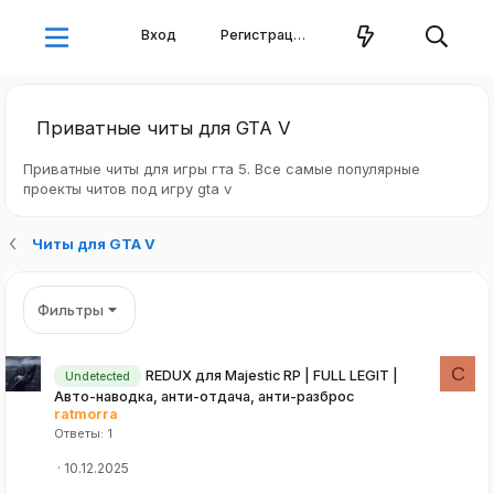
Вход
Регистрация
Приватные читы для GTA V
Приватные читы для игры гта 5. Все самые популярные
проекты читов под игру gta v
Читы для GTA V
Фильтры
C
REDUX для Majestic RP | FULL LEGIT |
Undetected
Авто-наводка, анти-отдача, анти-разброс
ratmorra
Ответы
1
10.12.2025