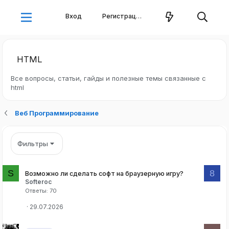
Вход
Регистрация
HTML
Все вопросы, статьи, гайды и полезные темы связанные с
html
Веб Программирование
Фильтры
S
8
Возможно ли сделать софт на браузерную игру?
Softeroc
Ответы
70
29.07.2026