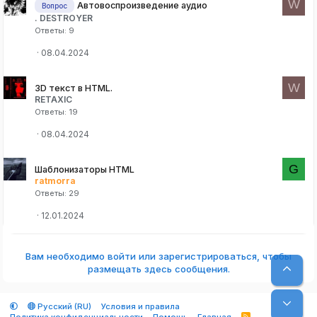
W
Автовоспроизведение аудио
Вопрос
. DESTROYER
Ответы
9
08.04.2024
W
3D текст в HTML.
RETAXIC
Ответы
19
08.04.2024
G
Шаблонизаторы HTML
ratmorra
Ответы
29
12.01.2024
Вам необходимо войти или зарегистрироваться, чтобы
Верх
размещать здесь сообщения.
Низ
Русский (RU)
Условия и правила
Политика конфиденциальности
Помощь
Главная
R