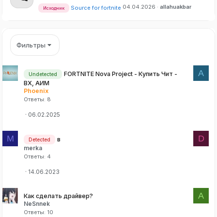
04.04.2026
allahuakbar
Source for fortnite
Исходник
Фильтры
A
FORTNITE Nova Project - Купить Чит -
Undetected
ВХ, АИМ
Phoenix
Ответы
8
06.02.2025
M
D
в
Detected
merka
Ответы
4
14.06.2023
A
Как сделать драйвер?
NeSnnek
Ответы
10