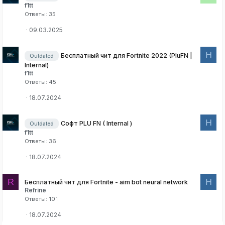
f1tt
Ответы
35
09.03.2025
H
Бесплатный чит для Fortnite 2022 (PluFN |
Outdated
Internal)
f1tt
Ответы
45
18.07.2024
H
Софт PLU FN ( Internal )
Outdated
f1tt
Ответы
36
18.07.2024
R
H
Бесплатный чит для Fortnite - aim bot neural network
Refrine
Ответы
101
18.07.2024