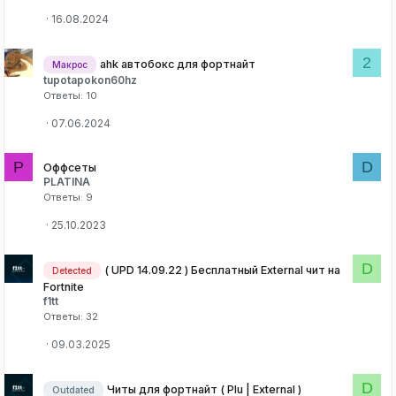
16.08.2024
2
ahk автобокс для фортнайт
Макрос
tupotapokon60hz
Ответы
10
07.06.2024
P
D
Оффсеты
PLATINA
Ответы
9
25.10.2023
D
( UPD 14.09.22 ) Бесплатный External чит на
Detected
Fortnite
f1tt
Ответы
32
09.03.2025
D
Читы для фортнайт ( Plu | External )
Outdated