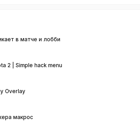
кикает в матче и лобби
a 2 | Simple hack menu
my Overlay
кера макрос