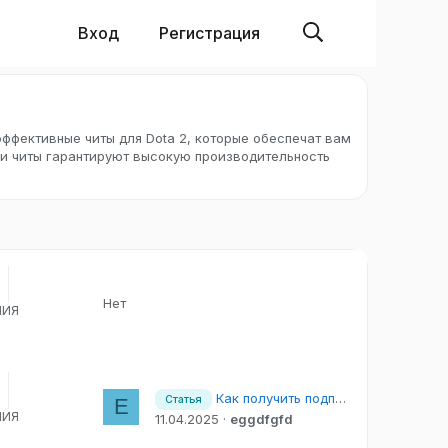
Вход
Регистрация
эффективные читы для Dota 2, которые обеспечат вам
ши читы гарантируют высокую производительность
Нет
НИЯ
Как получить подписку Dota 2 plus бесплатно и без бана
Статья
E
НИЯ
11.04.2025
eggdfgfd